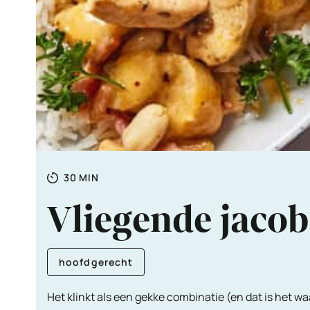
Totale
MINUTEN
30
MIN
tijd
Vliegende jacob
hoofdgerecht
Het klinkt als een gekke combinatie (en dat is het wa