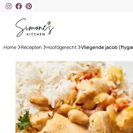
Ga
naar
de
inhoud
Home
»
Recepten
»
Hoofdgerecht
»
Vliegende jacob (flyg