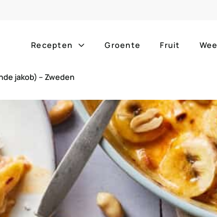
Recepten
Groente
Fruit
Wee
ande jakob) – Zweden
Gang
Popula
alle g
ontbijt
bijgerechten
alle f
lunch
hoofdgerechten
zomer
borrelhapjes
desserts
barbe
voorgerechten
drankjes
eenpa
slow c