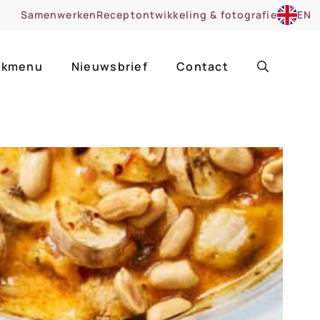
Samenwerken
Receptontwikkeling & fotografie
EN
kmenu
Nieuwsbrief
Contact
ir
Uitgelicht
roentes
ruitsoorten
zoet
cue
nsgerecht
ooker