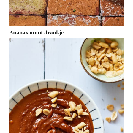
Ananas munt drankje