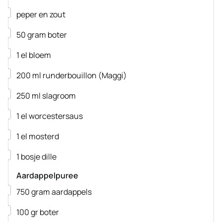
▢
peper en zout
▢
50
gram
boter
▢
1
el
bloem
▢
200
ml
runderbouillon
(Maggi)
▢
250
ml
slagroom
▢
1
el
worcestersaus
▢
1
el
mosterd
▢
1
bosje
dille
Aardappelpuree
▢
750
gram
aardappels
▢
100
gr
boter