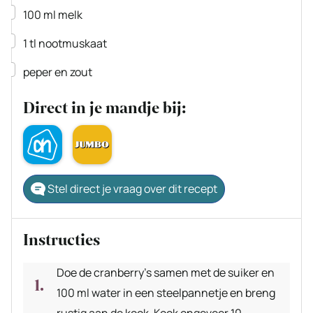
▢
100
ml
melk
▢
1
tl
nootmuskaat
▢
peper en zout
Direct in je mandje bij:
Stel direct je vraag over dit recept
Instructies
Doe de cranberry’s samen met de suiker en
100 ml water in een steelpannetje en breng