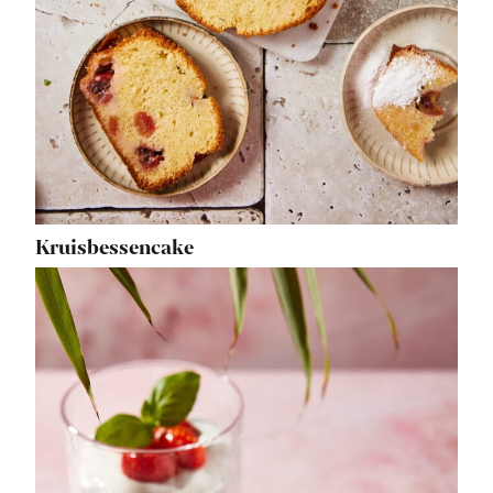
Kruisbessencake