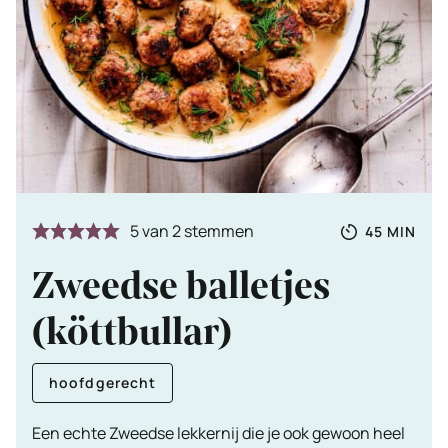
Totale
MINUTE
5
van
2
stemmen
45
MIN
tijd
Zweedse balletjes
(köttbullar)
hoofdgerecht
Een echte Zweedse lekkernij die je ook gewoon heel