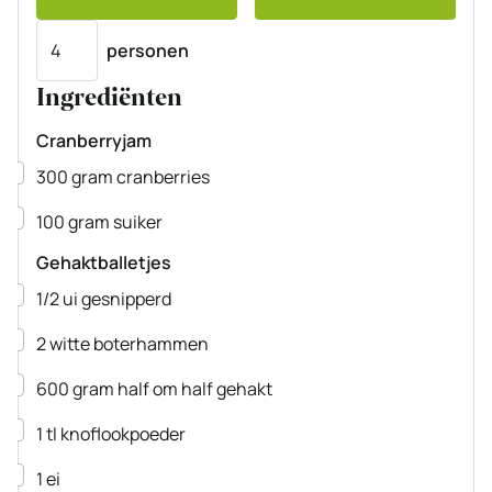
Porties
personen
Ingrediënten
Cranberryjam
▢
300
gram
cranberries
▢
100
gram
suiker
Gehaktballetjes
▢
1/2
ui
gesnipperd
▢
2
witte
boterhammen
▢
600
gram
half om half gehakt
▢
1
tl
knoflookpoeder
▢
1
ei