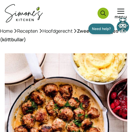
Ga
naar
menu
de
inhoud
Home
»
Recepten
»
Hoofdgerecht
»
Zweedse balletjes
(köttbullar)