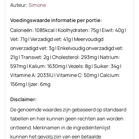
Auteur
Auteur:
Simone
recept
Voedingswaarde informatie per portie:
Calorieën:
1085
kcal
|
Koolhydraten:
75
g
|
Eiwit:
40
g
|
Vet:
71
g
|
Verzadigd vet:
41
g
|
Meervoudigd
onverzadigd vet:
3
g
|
Enkelvoudig onverzadigd vet:
21
g
|
Transvet:
2
g
|
Cholesterol:
293
mg
|
Natrium:
597
mg
|
Kalium:
1630
mg
|
Vezels:
8
g
|
Suiker:
34
g
|
Vitamine A:
2033
IU
|
Vitamine C:
50
mg
|
Calcium:
156
mg
|
Ijzer:
6
mg
Disclaimer:
De genoemde waardes zijn gebaseerd op standaard
tabellen en hier kunnen geen rechten aan worden
ontleend. Merknamen in de ingrediëntenlijst
kunnen het gevolg zijn van een betaalde