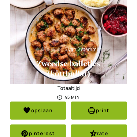
5
van
2
stemmen
Zweedse balletjes
(köttbullar)
Totaaltijd
MINUTEN
45
MIN
opslaan
print
pinterest
rate