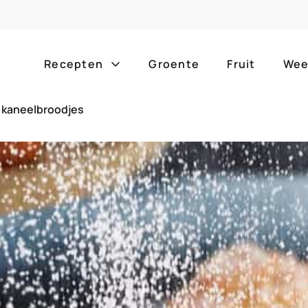
Recepten
Groente
Fruit
Wee
 kaneelbroodjes
Gang
Popula
alle g
ontbijt
bijgerechten
alle f
lunch
hoofdgerechten
zomer
borrelhapjes
desserts
barbe
voorgerechten
drankjes
eenpa
slow c