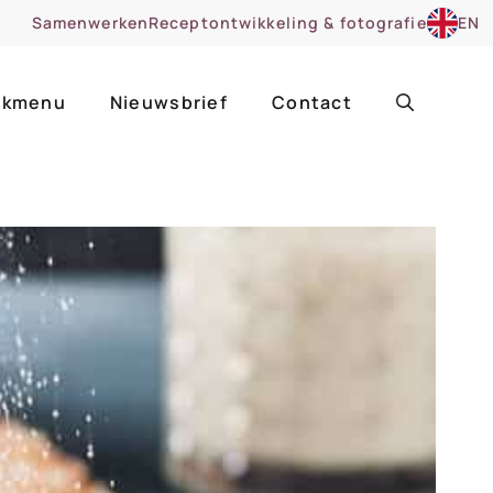
Samenwerken
Receptontwikkeling & fotografie
EN
kmenu
Nieuwsbrief
Contact
ir
Uitgelicht
roentes
ruitsoorten
zoet
cue
nsgerecht
ooker