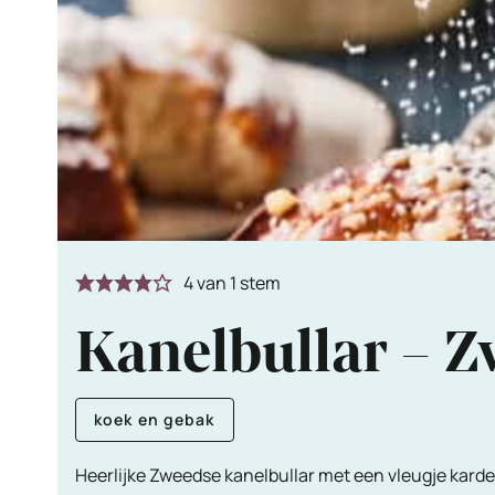
4
van 1 stem
Kanelbullar – 
koek en gebak
Heerlijke Zweedse kanelbullar met een vleugje kar