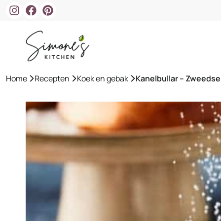
Ga
naar
de
inhoud
Home
»
Recepten
»
Koek en gebak
»
Kanelbullar – Zweedse