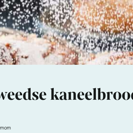
Zweedse kaneelbroo
demom