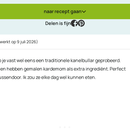
naar recept gaan
facebook
pinterest
Delen is fijn
ewerkt op
9 juli 2026
)
je vast wel eens een traditionele kanelbullar geprobeerd.
k en hebben gemalen kardemom als extra ingrediënt. Perfect
tussendoor. Ik zou ze elke dag wel kunnen eten.