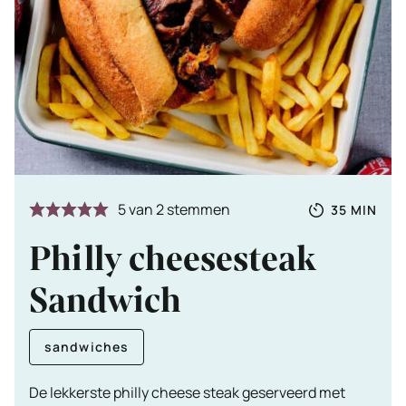
Totale
MINUTE
5
van
2
stemmen
35
MIN
tijd
Philly cheesesteak
Sandwich
sandwiches
De lekkerste philly cheese steak geserveerd met