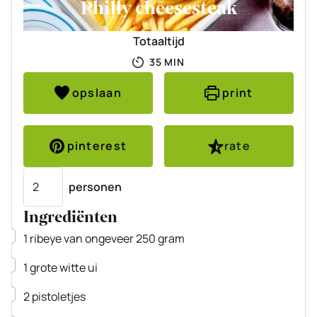
Philly cheesesteak
Totaaltijd
MINUTEN
35
MIN
opslaan
print
pinterest
rate
Porties
personen
Ingrediënten
▢
1
ribeye
van ongeveer 250 gram
▢
1
grote
witte ui
▢
2
pistoletjes