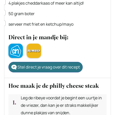
▢
4
plakjes
cheddarkaas
of meer kan altijd!
▢
50
gram
boter
▢
serveer met friet en ketchup/mayo
Direct in je mandje bij:
Stel direct je vraag over dit recept
Hoe maak je de philly cheese steak
Leg de ribeye voordat je begint een uurtje in
de vriezer, dan kan je er straks makkelijker
dunne plakjes van snijden.