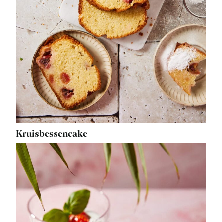
Kruisbessencake