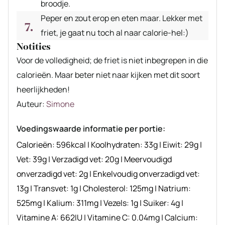
broodje.
Peper en zout erop en eten maar. Lekker met
friet, je gaat nu toch al naar calorie-hel:)
Notities
Voor de volledigheid; de friet is niet inbegrepen in die
calorieën. Maar beter niet naar kijken met dit soort
heerlijkheden!
Auteur
Auteur:
Simone
recept
Voedingswaarde informatie per portie:
Calorieën:
596
kcal
|
Koolhydraten:
33
g
|
Eiwit:
29
g
|
Vet:
39
g
|
Verzadigd vet:
20
g
|
Meervoudigd
onverzadigd vet:
2
g
|
Enkelvoudig onverzadigd vet:
13
g
|
Transvet:
1
g
|
Cholesterol:
125
mg
|
Natrium:
525
mg
|
Kalium:
311
mg
|
Vezels:
1
g
|
Suiker:
4
g
|
Vitamine A:
662
IU
|
Vitamine C:
0.04
mg
|
Calcium: