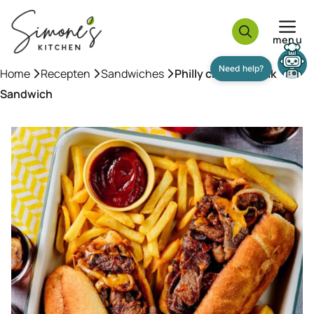
Ga
naar
menu
de
inhoud
Home
»
Recepten
»
Sandwiches
»
Philly cheesesteak
Sandwich