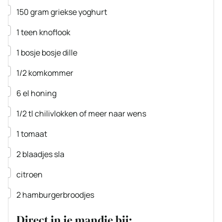
▢
150
gram
griekse yoghurt
▢
1
teen
knoflook
▢
1
bosje
bosje dille
▢
1/2
komkommer
▢
6
el
honing
▢
1/2
tl
chilivlokken
of meer naar wens
▢
1
tomaat
▢
2
blaadjes
sla
▢
citroen
▢
2
hamburgerbroodjes
Direct in je mandje bij: