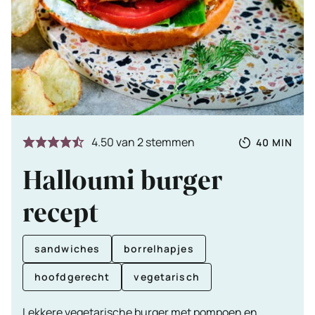
Totale
MINUTE
4.50
van
2
stemmen
40
MIN
tijd
Halloumi burger
recept
sandwiches
borrelhapjes
hoofdgerecht
vegetarisch
Lekkere vegetarische burger met pompoen en