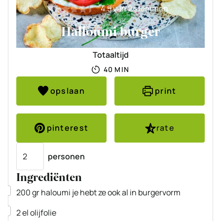
4.5
van
2
stemmen
Halloumi burger
Totaaltijd
MINUTEN
40
MIN
opslaan
print
pinterest
rate
Porties
personen
Ingrediënten
▢
200
gr
haloumi
je hebt ze ook al in burgervorm
▢
2
el
olijfolie