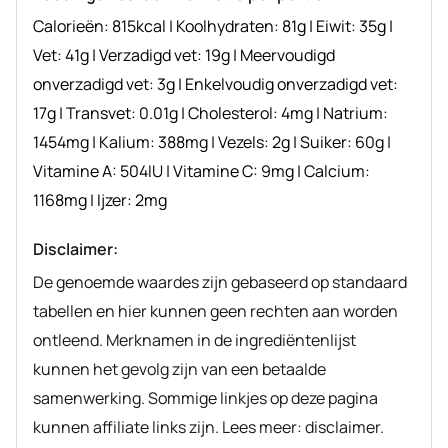
Calorieën:
815
kcal
|
Koolhydraten:
81
g
|
Eiwit:
35
g
|
Vet:
41
g
|
Verzadigd vet:
19
g
|
Meervoudigd
onverzadigd vet:
3
g
|
Enkelvoudig onverzadigd vet:
17
g
|
Transvet:
0.01
g
|
Cholesterol:
4
mg
|
Natrium:
1454
mg
|
Kalium:
388
mg
|
Vezels:
2
g
|
Suiker:
60
g
|
Vitamine A:
504
IU
|
Vitamine C:
9
mg
|
Calcium:
1168
mg
|
Ijzer:
2
mg
Disclaimer:
De genoemde waardes zijn gebaseerd op standaard
tabellen en hier kunnen geen rechten aan worden
ontleend. Merknamen in de ingrediëntenlijst
kunnen het gevolg zijn van een betaalde
samenwerking. Sommige linkjes op deze pagina
kunnen affiliate links zijn. Lees meer: disclaimer.