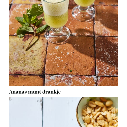
Ananas munt drankje