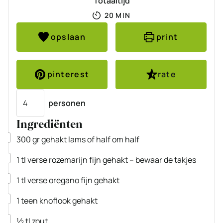
Totaaltijd
MINUTEN
20
MIN
opslaan
print
pinterest
rate
Porties
personen
Ingrediënten
▢
300
gr
gehakt
lams of half om half
▢
1
tl
verse rozemarijn
fijn gehakt – bewaar de takjes
▢
1
tl
verse oregano
fijn gehakt
▢
1
teen
knoflook
gehakt
▢
½
tl
zout