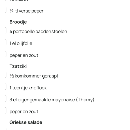
▢
¼
tl
verse peper
Broodje
▢
4
portobello paddenstoelen
▢
1
el
olijfolie
▢
peper en zout
Tzatziki
▢
½
komkommer
geraspt
▢
1
teentje
knoflook
▢
3
el
eigengemaakte mayonaise
(Thomy)
▢
peper en zout
Griekse salade