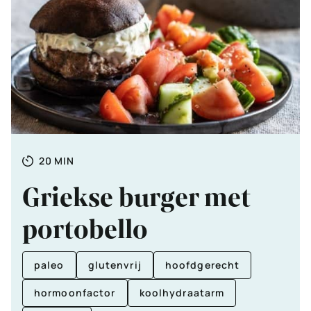
Totale
MINUTEN
20
MIN
tijd
Griekse burger met
portobello
paleo
glutenvrij
hoofdgerecht
hormoonfactor
koolhydraatarm