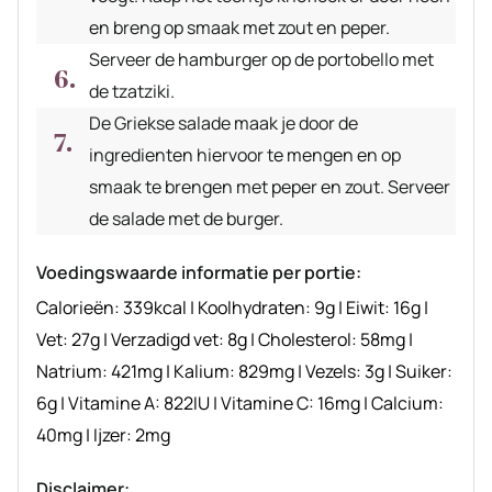
en breng op smaak met zout en peper.
Serveer de hamburger op de portobello met
de tzatziki.
De Griekse salade maak je door de
ingredienten hiervoor te mengen en op
smaak te brengen met peper en zout. Serveer
de salade met de burger.
Voedingswaarde informatie per portie:
Calorieën:
339
kcal
|
Koolhydraten:
9
g
|
Eiwit:
16
g
|
Vet:
27
g
|
Verzadigd vet:
8
g
|
Cholesterol:
58
mg
|
Natrium:
421
mg
|
Kalium:
829
mg
|
Vezels:
3
g
|
Suiker:
6
g
|
Vitamine A:
822
IU
|
Vitamine C:
16
mg
|
Calcium:
40
mg
|
Ijzer:
2
mg
Disclaimer: