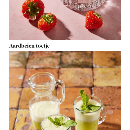
Aardbeien toetje