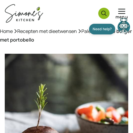
Ga
naar
menu
de
inhoud
Home
»
Recepten met dieetwensen
»
Paleo
»
Griekse burger
met portobello