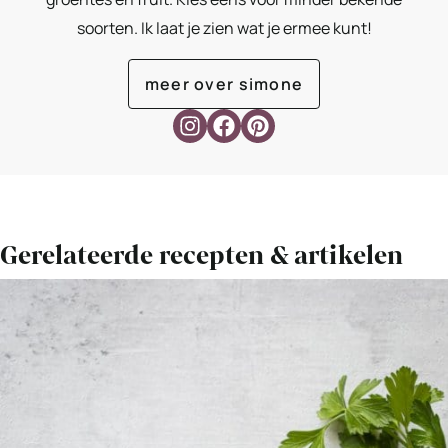
soorten. Ik laat je zien wat je ermee kunt!
meer over simone
Gerelateerde recepten & artikelen
Bekijk
Gevulde
portobello
met
gehakt