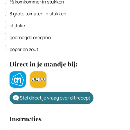
▢
½
komkommer
in stukken
▢
3
grote tomaten
in stukken
▢
olijfolie
▢
gedroogde oregano
▢
peper en zout
Direct in je mandje bij:
Stel direct je vraag over dit recept
Instructies