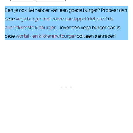
Ben je ook liefhebber van een goede burger? Probeer dan
deze
vega burger met zoete aardappelfrietjes
of de
allerlekkerste kipburger
. Liever een vega burger dan is
deze
wortel- en kikkererwtburger
ook een aanrader!