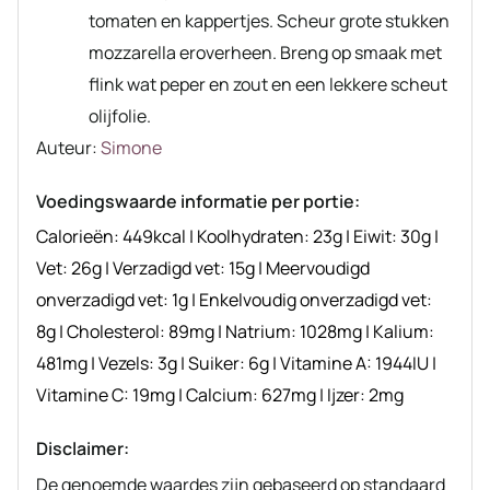
tomaten en kappertjes. Scheur grote stukken
mozzarella eroverheen. Breng op smaak met
flink wat peper en zout en een lekkere scheut
olijfolie.
Auteur
Auteur:
Simone
recept
Voedingswaarde informatie per portie:
Calorieën:
449
kcal
|
Koolhydraten:
23
g
|
Eiwit:
30
g
|
Vet:
26
g
|
Verzadigd vet:
15
g
|
Meervoudigd
onverzadigd vet:
1
g
|
Enkelvoudig onverzadigd vet:
8
g
|
Cholesterol:
89
mg
|
Natrium:
1028
mg
|
Kalium:
481
mg
|
Vezels:
3
g
|
Suiker:
6
g
|
Vitamine A:
1944
IU
|
Vitamine C:
19
mg
|
Calcium:
627
mg
|
Ijzer:
2
mg
Disclaimer:
De genoemde waardes zijn gebaseerd op standaard