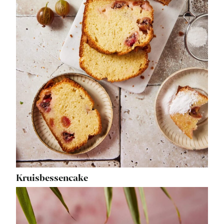
Kruisbessencake