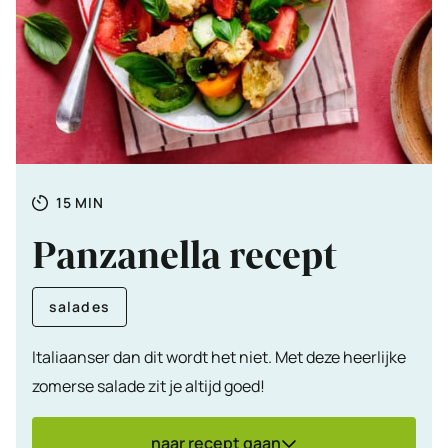
Totale
MINUTEN
15
MIN
tijd
Panzanella recept
salades
Italiaanser dan dit wordt het niet. Met deze heerlijke
zomerse salade zit je altijd goed!
naar recept gaan