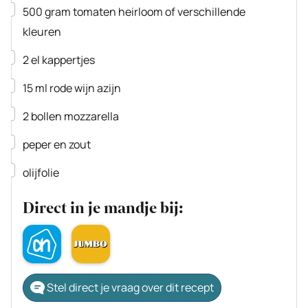
▢
500
gram
tomaten
heirloom of verschillende
kleuren
▢
2
el
kappertjes
▢
15
ml
rode wijn azijn
▢
2
bollen
mozzarella
▢
peper en zout
▢
olijfolie
Direct in je mandje bij:
Stel direct je vraag over dit recept