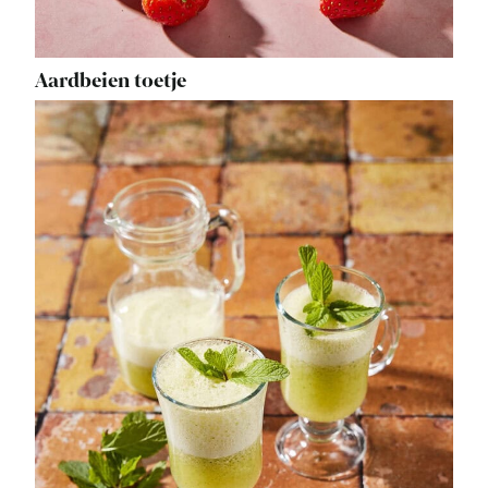
Aardbeien toetje