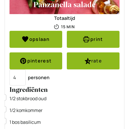
Panzanella salade
Totaaltijd
MINUTEN
15
MIN
opslaan
print
pinterest
rate
Porties
personen
Ingrediënten
▢
1/2
stokbrood
oud
▢
1/2
komkommer
▢
1
bos
basilicum