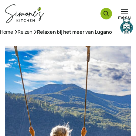
Ga
naar
menu
de
inhoud
Need help?
Home
»
Reizen
»
Relaxen bij het meer van Lugano