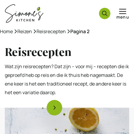
Ga
naar
menu
de
inhoud
Home
»
Reizen
»
Reisrecepten
»
Pagina 2
Reisrecepten
Wat zijn reisrecepten? Dat zijn – voor mij – recepten die ik
geproefd heb op reis en die ik thuis heb nagemaakt. De
ene keer is het een traditioneel recept, de andere keer is
het een variatie daarop.