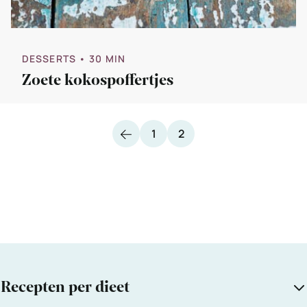
DESSERTS
• 30 MIN
Zoete kokospoffertjes
Vorige
Pagina
Pagina
1
2
Recepten per dieet