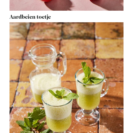
Aardbeien toetje