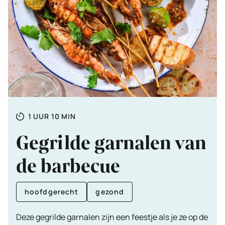
Totale
UUR
MINUTEN
1
UUR
10
MIN
tijd
Gegrilde garnalen van
de barbecue
hoofdgerecht
gezond
Deze gegrilde garnalen zijn een feestje als je ze op de