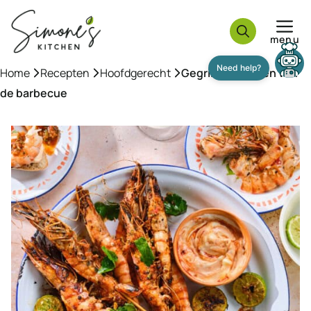
Ga
naar
menu
de
inhoud
Home
»
Recepten
»
Hoofdgerecht
»
Gegrilde garnalen van
de barbecue