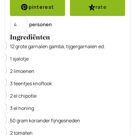
pinterest
rate
Porties
personen
Ingrediënten
▢
12
grote
garnalen
gamba, tijgergarnalen ed.
▢
1
sjalotje
▢
2
limoenen
▢
3
teentjes
knoflook
▢
2
el
chipotle
▢
3
el
honing
▢
50
gram
koriander
fijngesneden
▢
2
tomaten