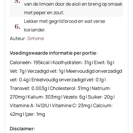
van de limoen door de aioli en breng op smaak
met peper en zout.
Lekker met gegrild brood en wat verse
koriander.
Auteur
Auteur:
Simone
recept
Voedingswaarde informatie per portie:
Calorieën:
195
kcal
|
Koolhydraten:
31
g
|
Eiwit:
5
g
|
Vet:
7
g
|
Verzadigd vet:
1
g
|
Meervoudigd onverzadigd
vet:
0.4
g
|
Enkelvoudig onverzadigd vet:
0.1
g
|
Transvet:
0.003
g
|
Cholesterol:
31
mg
|
Natrium:
270
mg
|
Kalium:
303
mg
|
Vezels:
6
g
|
Suiker:
20
g
|
Vitamine A:
1412
IU
|
Vitamine C:
23
mg
|
Calcium:
42
mg
|
Ijzer:
1
mg
Disclaimer: