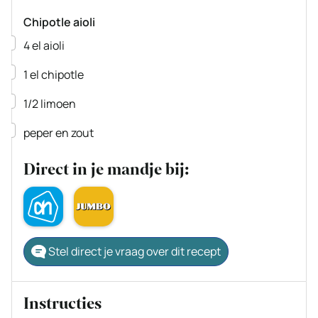
Chipotle aioli
▢
4
el
aioli
▢
1
el
chipotle
▢
1/2
limoen
▢
peper en zout
Direct in je mandje bij:
Stel direct je vraag over dit recept
Instructies