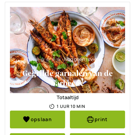
Nog geen review
Gegrilde garnalen van de
barbecue
Totaaltijd
UUR
MINUTEN
1
UUR
10
MIN
opslaan
print