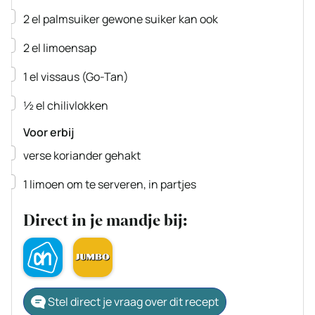
▢
2
el
palmsuiker
gewone suiker kan ook
▢
2
el
limoensap
▢
1
el
vissaus
(Go-Tan)
▢
½
el
chilivlokken
Voor erbij
▢
verse koriander
gehakt
▢
1
limoen
om te serveren, in partjes
Direct in je mandje bij:
Stel direct je vraag over dit recept