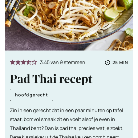
Totale
MINUTE
3.45
van
9
stemmen
25
MIN
tijd
Pad Thai recept
hoofdgerecht
Zin in een gerecht dat in een paar minuten op tafel
staat, bomvol smaak zit én voelt alsof je even in
Thailand bent? Dan is pad thai precies wat je zoekt.
Deze klassieker uit de Thaise keuken combineert