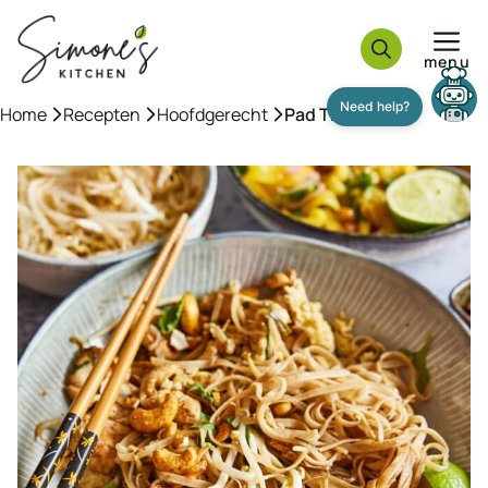
Ga
naar
menu
de
inhoud
Need help?
Home
»
Recepten
»
Hoofdgerecht
»
Pad Thai recept