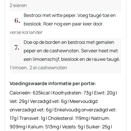
2 eieren
Bestrooi met witte peper. Voeg taugé toe en
bieslook. Roer nog een paar keer door.
verse koriander
Doe op de borden en bestrooi met gemalen
peper en de cashewnoten. Serveer heet met
een limoenschijf, bieslook en de rauwe taugé.
1 limoen,
2 el cashewnoten
Voedingswaarde informatie per portie:
Calorieën:
625
kcal
|
Koolhydraten:
73
g
|
Eiwit:
20
g
|
Vet:
29
g
|
Verzadigd vet:
6
g
|
Meervoudigd
onverzadigd vet:
6
g
|
Enkelvoudig onverzadigd vet:
17
g
|
Transvet:
1
g
|
Cholesterol:
119
mg
|
Natrium:
909
mg
|
Kalium:
513
mg
|
Vezels:
5
g
|
Suiker:
25
g
|