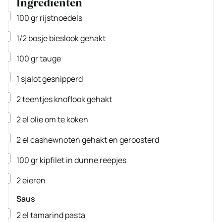
Ingrediënten
▢
100
gr
rijstnoedels
▢
1/2
bosje
bieslook
gehakt
▢
100
gr
tauge
▢
1
sjalot
gesnipperd
▢
2
teentjes
knoflook
gehakt
▢
2
el
olie
om te koken
▢
2
el
cashewnoten
gehakt en geroosterd
▢
100
gr
kipfilet
in dunne reepjes
▢
2
eieren
Saus
▢
2
el
tamarind pasta