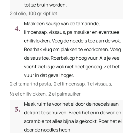
tot ze bruin worden.
2 el olie,
100 gr kipfilet
Maak een sausje van de tamarinde,
limoensap, vissaus, palmsuiker en eventueel
chilivlokken. Voeg de noedels toe aan de wok.
Roerbak vlug om plakken te voorkomen. Voeg
de saus toe. Roerbak op hoog vuur. Als je veel
vocht ziet is je wok niet heet genoeg. Zet het
vuur in dat geval hoger.
2 el tamarind pasta,
2 el limoensap,
1 el vissaus,
½ el chilivlokken,
2 el palmsuiker
Maak ruimte voor het ei door de noedels aan
de kant te schuiven. Breek het ei in de wok en
scramble tot alles bijna is gekookt. Roer het ei
door de noodles heen.