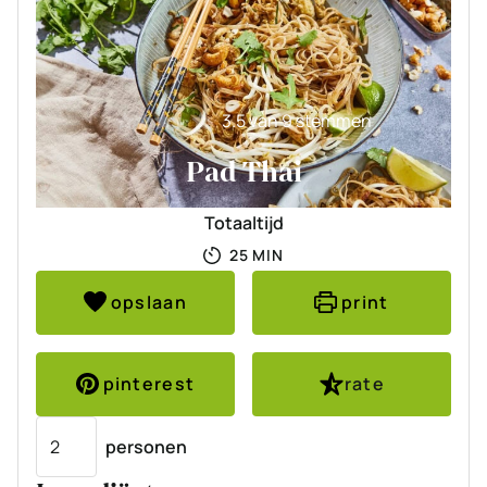
3.5
van
9
stemmen
Pad Thai
Totaaltijd
MINUTEN
25
MIN
opslaan
print
pinterest
rate
Porties
personen