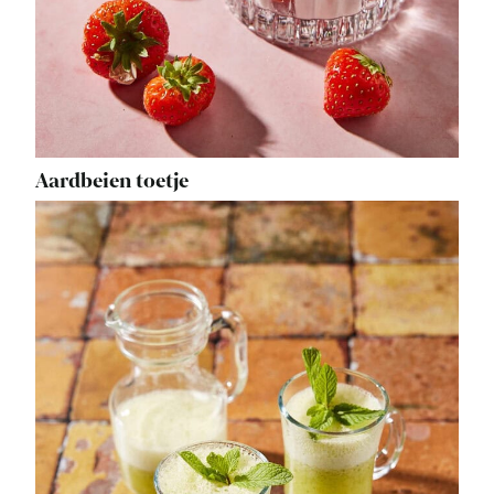
Aardbeien toetje