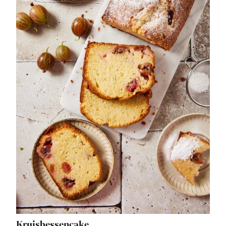
Kruisbessencake