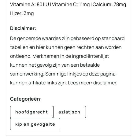
Vitamine A:
801
IU
|
Vitamine C:
11
mg
|
Calcium:
78
mg
|
Ijzer:
3
mg
Disclaimer:
De genoemde waardes zijn gebaseerd op standaard
tabellen en hier kunnen geen rechten aan worden
ontleend. Merknamen in de ingrediëntenlijst
kunnen het gevolg zijn van een betaalde
samenwerking. Sommige linkjes op deze pagina
kunnen affiliate links zijn. Lees meer: disclaimer.
Categorieën:
hoofdgerecht
aziatisch
kip en gevogelte