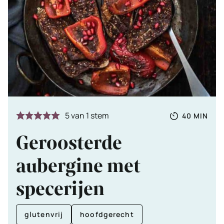
Totale
MINUTE
5
van 1 stem
40
MIN
tijd
Geroosterde
aubergine met
specerijen
glutenvrij
hoofdgerecht