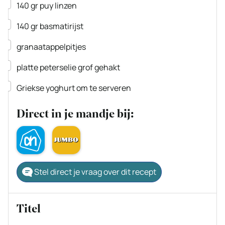
▢
140
gr
puy linzen
▢
140
gr
basmatirijst
▢
granaatappelpitjes
▢
platte peterselie
grof gehakt
▢
Griekse yoghurt
om te serveren
Direct in je mandje bij:
Stel direct je vraag over dit recept
Titel