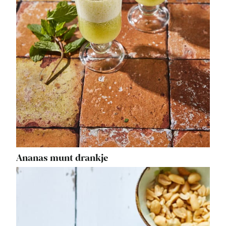
Ananas munt drankje