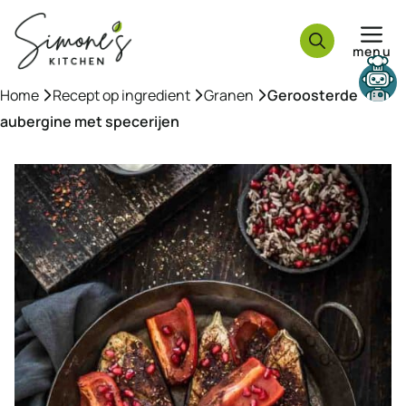
Ga
naar
menu
de
inhoud
Home
»
Recept op ingredient
»
Granen
»
Geroosterde
aubergine met specerijen