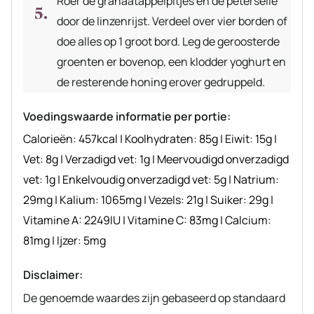
Roer de granaatappelpitjes en de peterselie
door de linzenrijst. Verdeel over vier borden of
doe alles op 1 groot bord. Leg de geroosterde
groenten er bovenop, een klodder yoghurt en
de resterende honing erover gedruppeld.
Voedingswaarde informatie per portie:
Calorieën:
457
kcal
|
Koolhydraten:
85
g
|
Eiwit:
15
g
|
Vet:
8
g
|
Verzadigd vet:
1
g
|
Meervoudigd onverzadigd
vet:
1
g
|
Enkelvoudig onverzadigd vet:
5
g
|
Natrium:
29
mg
|
Kalium:
1065
mg
|
Vezels:
21
g
|
Suiker:
29
g
|
Vitamine A:
2249
IU
|
Vitamine C:
83
mg
|
Calcium:
81
mg
|
Ijzer:
5
mg
Disclaimer:
De genoemde waardes zijn gebaseerd op standaard