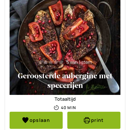
5
van 1 stem
Geroosterde aubergine met
specerijen
Totaaltijd
MINUTEN
40
MIN
opslaan
print