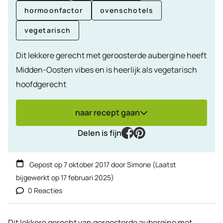
hormoonfactor
ovenschotels
vegetarisch
Dit lekkere gerecht met geroosterde aubergine heeft
Midden-Oosten vibes en is heerlijk als vegetarisch
hoofdgerecht
naar recept gaan
facebook
pinterest
Delen is fijn
Gepost op
7 oktober 2017
door
Simone
(Laatst
bijgewerkt op
17 februari 2025
)
0 Reacties
Dit lekkere gerecht van geroosterde aubergine met