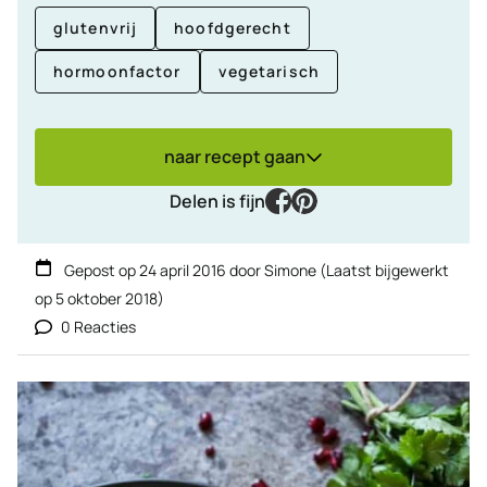
glutenvrij
hoofdgerecht
hormoonfactor
vegetarisch
naar recept gaan
facebook
pinterest
Delen is fijn
Gepost op
24 april 2016
door
Simone
(Laatst bijgewerkt
op
5 oktober 2018
)
0 Reacties