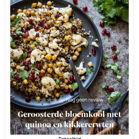
Nog geen review
Geroosterde bloemkool met
quinoa en kikkererwten