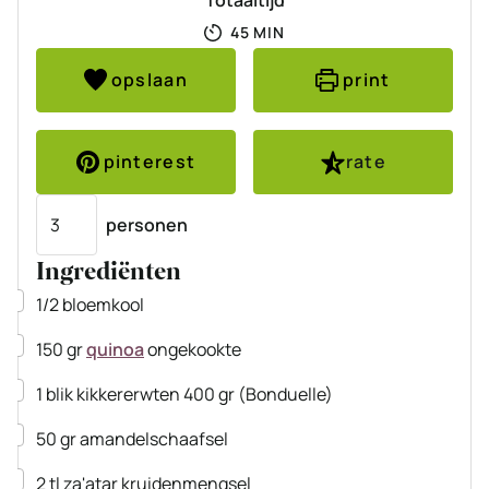
Totaaltijd
MINUTEN
45
MIN
opslaan
print
pinterest
rate
Porties
personen
Ingrediënten
▢
1/2
bloemkool
▢
150
gr
quinoa
ongekookte
▢
1
blik
kikkererwten
400 gr
(Bonduelle)
▢
50
gr
amandelschaafsel
▢
2
tl
za'atar kruidenmengsel