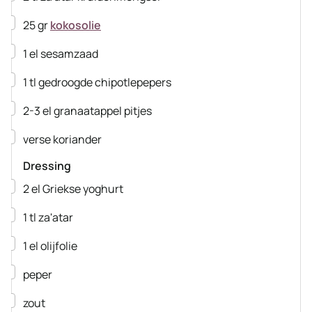
▢
25
gr
kokosolie
▢
1
el
sesamzaad
▢
1
tl
gedroogde chipotlepepers
▢
2-3
el
granaatappel pitjes
▢
verse koriander
Dressing
▢
2
el
Griekse yoghurt
▢
1
tl
za'atar
▢
1
el
olijfolie
▢
peper
▢
zout