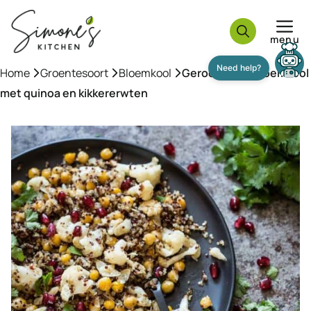
Ga
naar
menu
de
inhoud
Home
»
Groentesoort
»
Bloemkool
»
Geroosterde bloemkool
met quinoa en kikkererwten