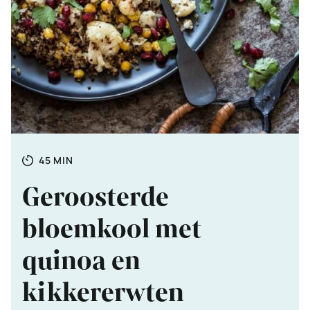
Totale
MINUTEN
45
MIN
tijd
Geroosterde
bloemkool met
quinoa en
kikkererwten