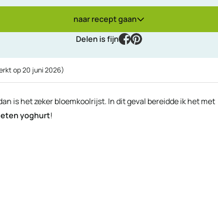
naar recept gaan
facebook
pinterest
Delen is fijn
erkt op
20 juni 2026
)
 dan is het zeker bloemkoolrijst. In dit geval bereidde ik het met
ieten yoghurt
!