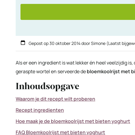
Gepost op
30 oktober 2014
door
Simone
(Laatst bijgew
Als er een ingredient is wat lekker én heel veelzijdig is,
geraspte wortel en serveerde de
bloemkoolrijst met b
Inhoudsopgave
Waarom je dit recept wilt proberen
Recept ingredienten
Hoe maak je de bloemkoolrijst met bieten yoghurt
FAQ Bloemkoolrijst met bieten yoghurt