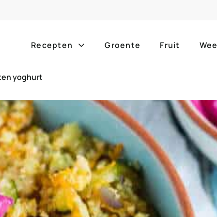
Recepten
Groente
Fruit
Wee
eten yoghurt
Gang
Popula
alle g
ontbijt
bijgerechten
alle f
lunch
hoofdgerechten
zomer
borrelhapjes
desserts
barbe
voorgerechten
drankjes
eenpa
slow c