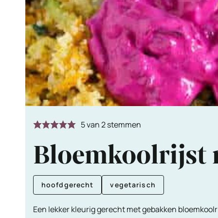
5
van
2
stemmen
Bloemkoolrijst 
hoofdgerecht
vegetarisch
Een lekker kleurig gerecht met gebakken bloemkoolri