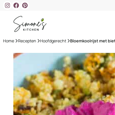
Ga
naar
de
inhoud
Home
»
Recepten
»
Hoofdgerecht
»
Bloemkoolrijst met bi