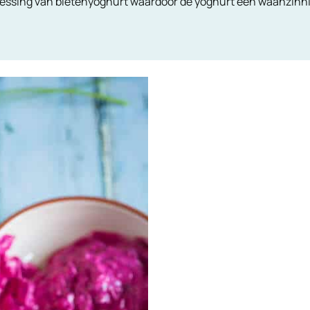
ssing van bietenyoghurt waardoor de yoghurt een waanzinnig r