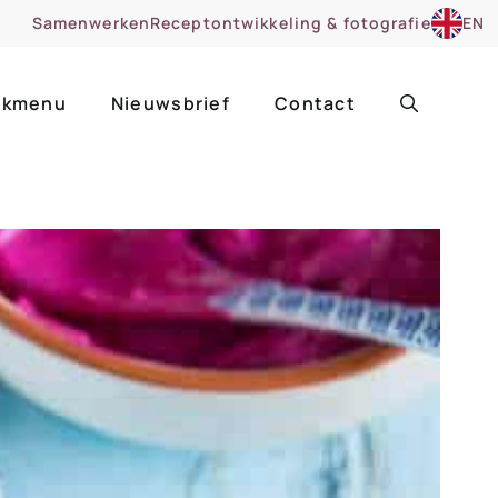
Samenwerken
Receptontwikkeling & fotografie
EN
kmenu
Nieuwsbrief
Contact
ir
Uitgelicht
roentes
ruitsoorten
zoet
cue
nsgerecht
ooker