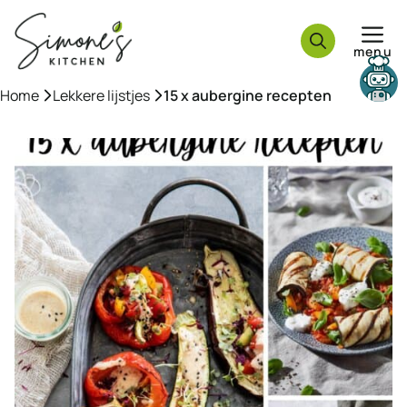
Ga
naar
menu
de
inhoud
Need help?
Home
»
Lekkere lijstjes
»
15 x aubergine recepten