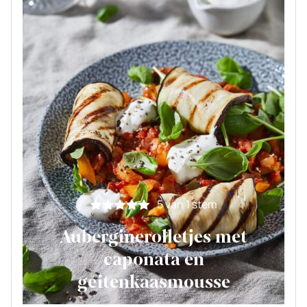
5
van 1 stem
Auberginerolletjes met
caponata en
geitenkaasmousse