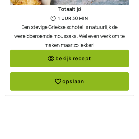
Totaaltijd
UUR
MINUTEN
1
UUR
30
MIN
Een stevige Griekse schotel is natuurlijk de
wereldberoemde moussaka. Wel even werk om te
maken maar zo lekker!
bekijk recept
opslaan