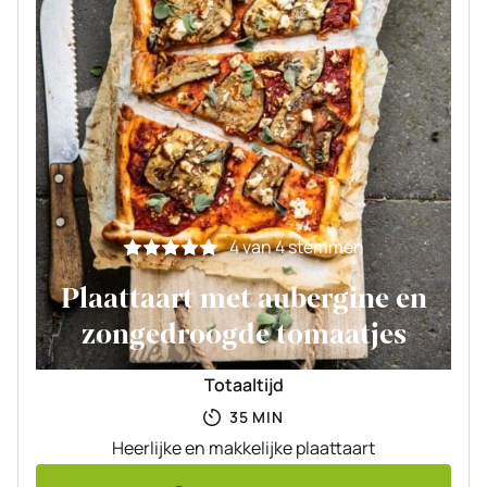
4
van
4
stemmen
Plaattaart met aubergine en
zongedroogde tomaatjes
Totaaltijd
MINUTEN
35
MIN
Heerlijke en makkelijke plaattaart