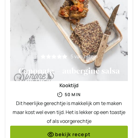
5
van 1 stem
Caponata – aubergine salsa
Kooktijd
MINUTEN
50
MIN
Dit heerlijke gerechtje is makkelijk om te maken
maar kost wel even tijd. Het is lekker op een toastje
of als voorgerechtje
bekijk recept