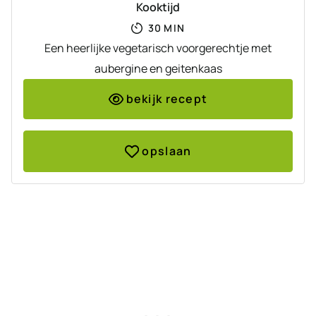
Kooktijd
MINUTEN
30
MIN
Een heerlijke vegetarisch voorgerechtje met
aubergine en geitenkaas
bekijk recept
opslaan