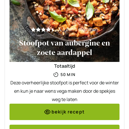
4.3
van
3
stemmen
Stoofpot van aubergine en
zoete aardappel
Totaaltijd
MINUTEN
50
MIN
Deze overheerlijke stoofpot is perfect voor de winter
en kun je naar wens vega maken door de spekjes
weg te laten
bekijk recept