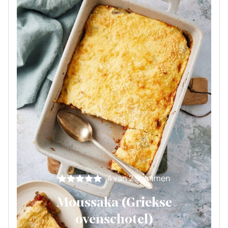
4
van
2
stemmen
Moussaka (Griekse
ovenschotel)