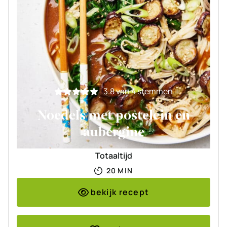
3.8
van
4
stemmen
Noedels met postelein en
aubergine
Totaaltijd
MINUTEN
20
MIN
bekijk recept