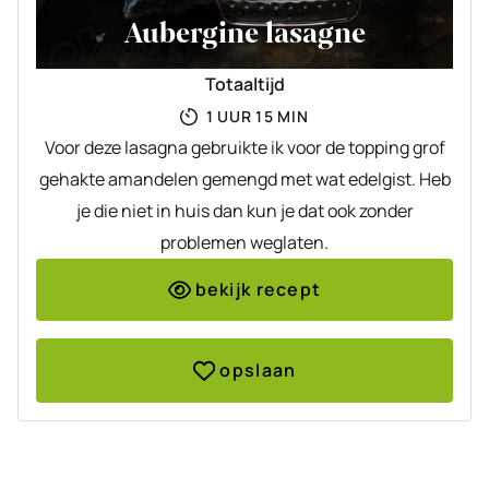
Aubergine lasagne
Totaaltijd
UUR
MINUTEN
1
UUR
15
MIN
Voor deze lasagna gebruikte ik voor de topping grof
gehakte amandelen gemengd met wat edelgist. Heb
je die niet in huis dan kun je dat ook zonder
problemen weglaten.
bekijk recept
opslaan