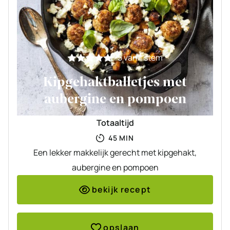
5
van 1 stem
Kipgehaktballetjes met
aubergine en pompoen
Totaaltijd
MINUTEN
45
MIN
Een lekker makkelijk gerecht met kipgehakt,
aubergine en pompoen
bekijk recept
opslaan