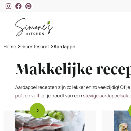
Ga
naar
de
inhoud
Home
»
Groentesoort
»
Aardappel
Makkelijke rece
Aardappel recepten zijn zo lekker en zo veelzijdig! Of 
poft en vult
, of je houdt van een
stevige aardappelsala