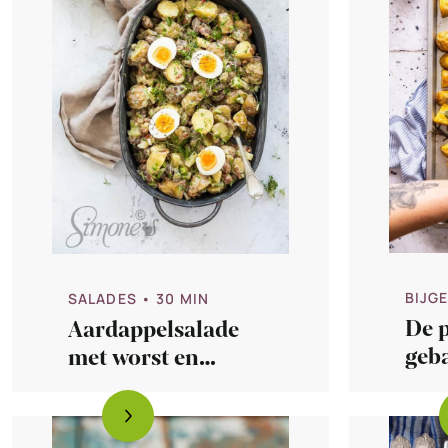
BIJG
SALADES
• 30 MIN
De p
Aardappelsalade
geb
met worst en
aar
ananas