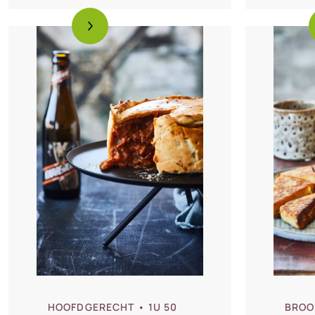
cour
HOOFDGERECHT
• 1U 50
BROO