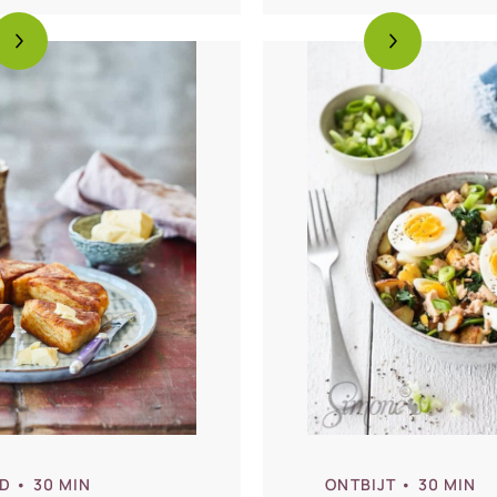
gette
spruitjes
D
• 30 MIN
ONTBIJT
• 30 MIN