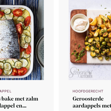
APPEL
HOOFDGERECHT
ybake met zalm
Geroosterde
dappel en
aardappels me