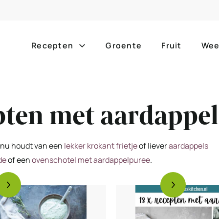
Recepten
Groente
Fruit
Wee
Gang
Popula
pten met aardappel
alle g
ontbijt
bijgerechten
alle f
lunch
hoofdgerechten
je nu houdt van een
lekker krokant frietje
of liever
aardappels
zomer
de
of een
ovenschotel met aardappelpuree
.
borrelhapjes
desserts
barbe
voorgerechten
drankjes
eenpa
slow c