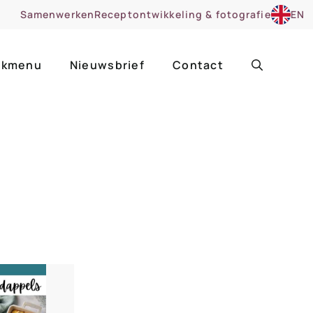
Samenwerken
Receptontwikkeling & fotografie
EN
kmenu
Nieuwsbrief
Contact
ir
Uitgelicht
roentes
ruitsoorten
zoet
cue
nsgerecht
ooker