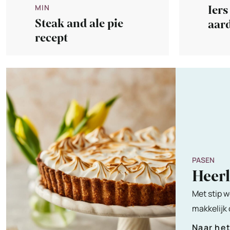
MIN
Iers
Steak and ale pie
aar
recept
(pot
PASEN
Heer
Met stip w
makkelijk
Naar he