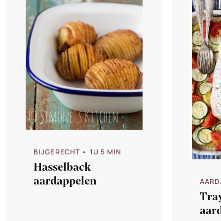
BIJGERECHT
• 1U 5 MIN
Hasselback
aardappelen
AARD
Tra
aar