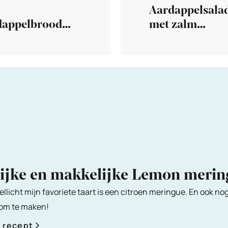
Aardappelsala
dappelbrood
met zalm
ato bread)
(whole30)
lijke en makkelijke Lemon meri
ellicht mijn favoriete taart is een citroen meringue. En ook no
 om te maken!
t recept