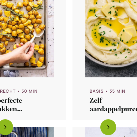
ERECHT
• 50 MIN
BASIS
• 35 MIN
erfecte
Zelf
akken
aardappelpure
dappels
maken – zo doe
dat!