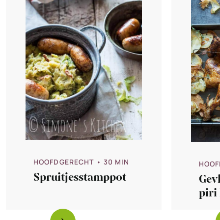
HOOFDGERECHT
• 30 MIN
HOOF
Spruitjesstamppot
Gevl
piri
aar