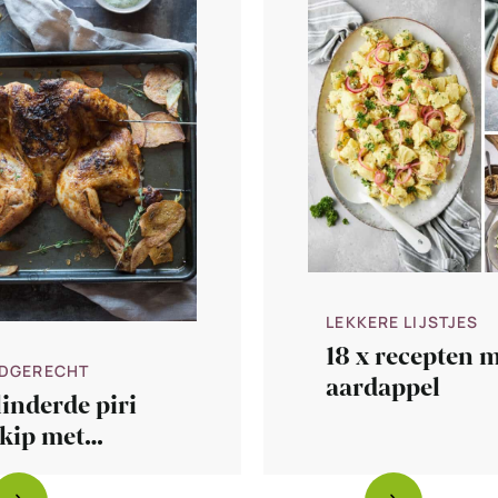
LEKKERE LIJSTJES
18 x recepten 
DGERECHT
aardappel
inderde piri
 kip met
dappels