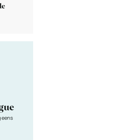
de
ngue
g eens