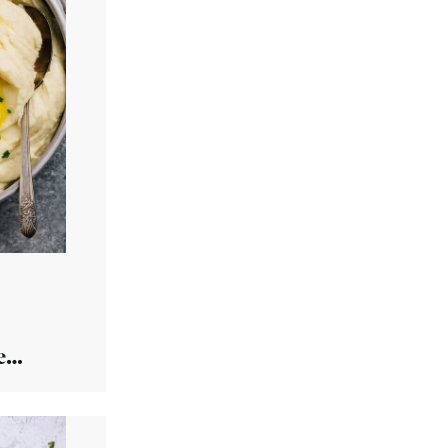
e
 je