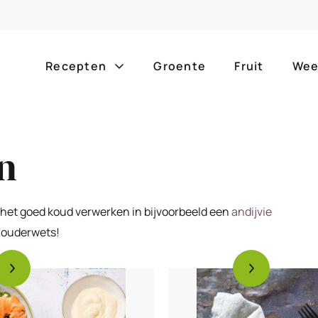
Recepten
Groente
Fruit
Wee
Gang
Popula
n
alle g
ontbijt
bijgerechten
alle f
lunch
hoofdgerechten
nt het goed koud verwerken in bijvoorbeeld een
andijvie
zomer
r ouderwets!
borrelhapjes
desserts
barbe
voorgerechten
drankjes
eenpa
slow c