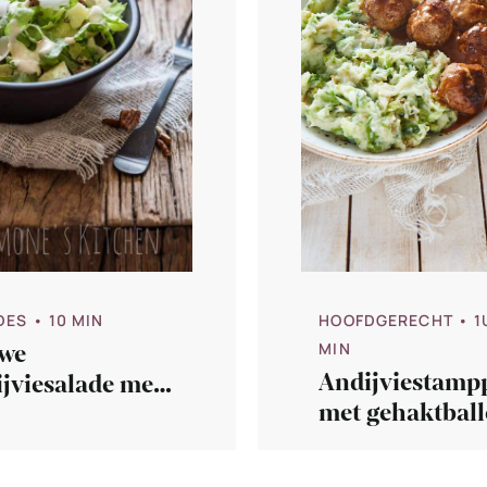
DES
• 10 MIN
HOOFDGERECHT
• 1
we
MIN
Andijviestamp
jviesalade met
met gehaktball
el en avocado