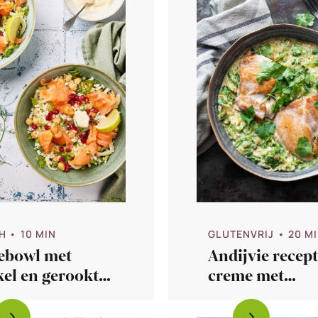
H
• 10 MIN
GLUTENVRIJ
• 20 M
ebowl met
Andijvie recept
el en gerookte
creme met
m
mosterdkip
(koolhydraata