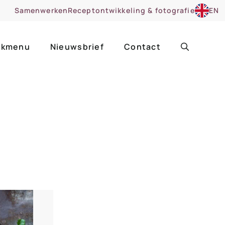
Samenwerken
Receptontwikkeling & fotografie
EN
kmenu
Nieuwsbrief
Contact
ir
Uitgelicht
roentes
ruitsoorten
zoet
cue
nsgerecht
ooker