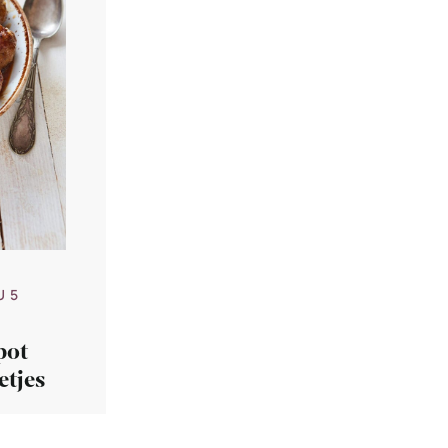
U 5
pot
etjes