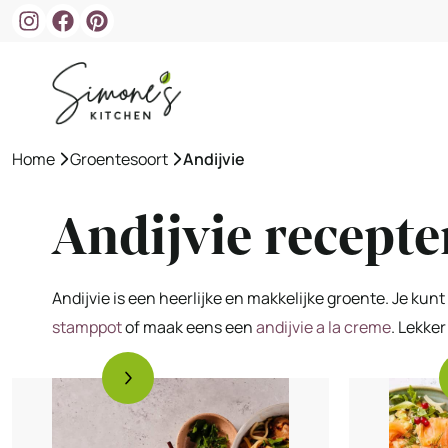
Ga
naar
de
inhoud
Home
»
Groentesoort
»
Andijvie
Andijvie recepte
Andijvie is een heerlijke en makkelijke groente. Je ku
stamppot
of maak eens een
andijvie a la creme
. Lekke