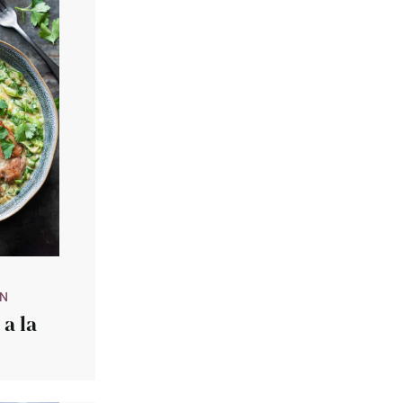
IN
 a la
rm)