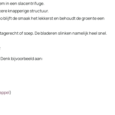
em in een slacentrifuge.
kere knapperige structuur.
 Zo blijft de smaak het lekkerst en behoudt de groente een
agerecht of soep. De bladeren slinken namelijk heel snel.
e
. Denk bijvoorbeeld aan:
appel
)