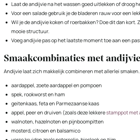
Laat de andijvie na het wassen goed uitlekken of droog h
Voor een salade gebruik je de bladeren rauw voor een lek
Wil je de andijvie koken of roerbakken? Doe dit dan kort.
mooie structuur.
Voeg andijvie pas op het laatste moment toe aan een past
Smaakcombinaties met andijvi
Andijvie laat zich makkelijk combineren met allerlei smaken
aardappel, zoete aardappel en pompoen
spek, rookworst en ham
geitenkaas, feta en Parmezaanse kaas
appel, peer en druiven (zoals deze lekkere
stamppot met 
walnoten, hazelnoten en pijnboompitten
mosterd, citroen en balsamico
verse kruiden zoals peterselie, bieslook en tijm