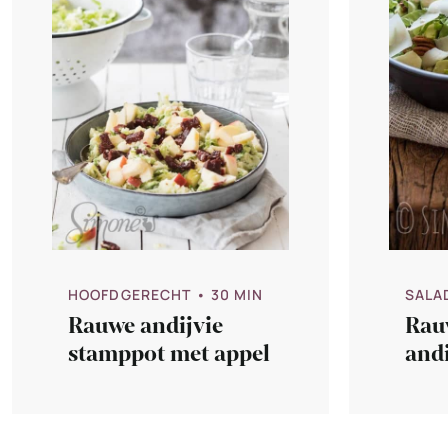
HOOFDGERECHT
• 30 MIN
SALA
Rauwe andijvie
Rau
stamppot met appel
andi
app