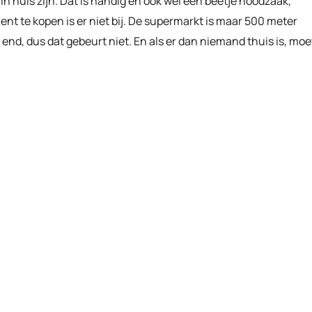
in huis zijn. Dat is handig en ook wel een beetje noodzaak,
nt te kopen is er niet bij. De supermarkt is maar 500 meter
nd, dus dat gebeurt niet. En als er dan niemand thuis is, moe