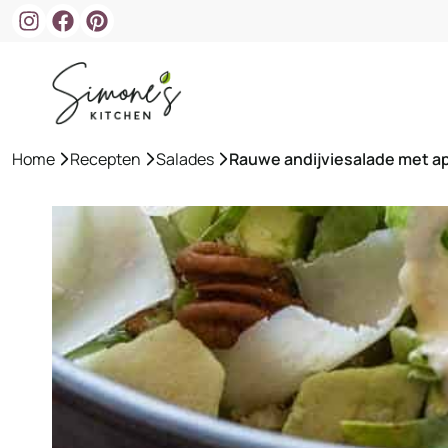
Ga
naar
de
inhoud
Home
»
Recepten
»
Salades
»
Rauwe andijviesalade met a