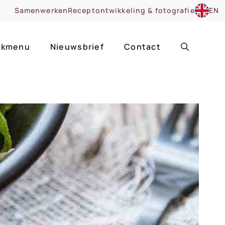
Samenwerken
Receptontwikkeling & fotografie
EN
kmenu
Nieuwsbrief
Contact
ir
Uitgelicht
roentes
ruitsoorten
zoet
cue
nsgerecht
ooker