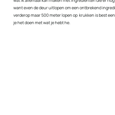
wat ik allemaal kan maken met ingredienten die er nog 
want even de deur uitlopen om een ontbrekend ingredie
verderop maar 500 meter lopen op krukken is best een e
je het doen met wat je hebt he.