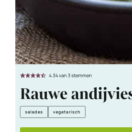
4.34
van
3
stemmen
Rauwe andijvie
salades
vegetarisch