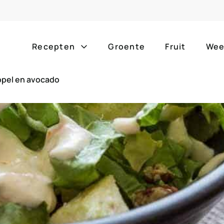
Recepten
Groente
Fruit
Wee
ppel en avocado
Gang
Popula
alle g
ontbijt
bijgerechten
alle f
lunch
hoofdgerechten
zomer
borrelhapjes
desserts
barbe
voorgerechten
drankjes
eenpa
slow c