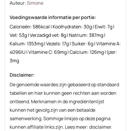
Auteur
Auteur:
Simone
recept
Voedingswaarde informatie per portie:
Calorieën:
586
kcal
|
Koolhydraten:
30
g
|
Eiwit:
7
g
|
Vet:
53
g
|
Verzadigd vet:
8
g
|
Natrium:
387
mg
|
Kalium:
1353
mg
|
Vezels:
17
g
|
Suiker:
6
g
|
Vitamine A:
4096
IU
|
Vitamine C:
69
mg
|
Calcium:
126
mg
|
Ijzer:
3
mg
Disclaimer:
De genoemde waardes zijn gebaseerd op standaard
tabellen en hier kunnen geen rechten aan worden
ontleend. Merknamen in de ingrediëntenlijst
kunnen het gevolg zijn van een betaalde
samenwerking. Sommige linkjes op deze pagina
kunnen affiliate links zijn. Lees meer: disclaimer.