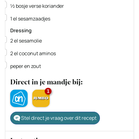
▢
½
bosje verse koriander
▢
1
el
sesamzaadjes
Dressing
▢
2
el
sesamolie
▢
2
el
coconut aminos
▢
peper en zout
Direct in je mandje bij:
1
Stel direct je vraag over dit recept