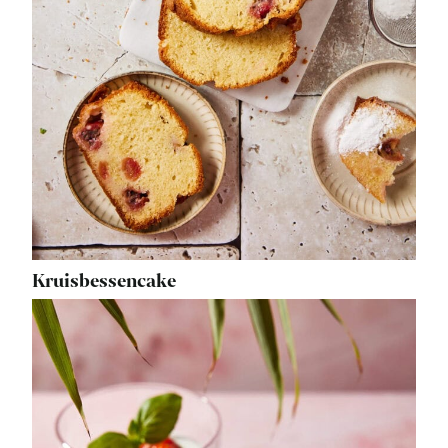
Kruisbessencake