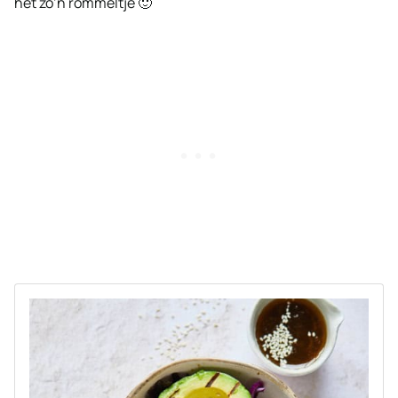
het zo’n rommeltje 🙂