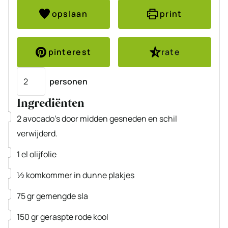
opslaan
print
pinterest
rate
Porties
personen
Ingrediënten
▢
2
avocado’s
door midden gesneden en schil
verwijderd.
▢
1
el
olijfolie
▢
½
komkommer
in dunne plakjes
▢
75
gr
gemengde sla
▢
150
gr
geraspte rode kool