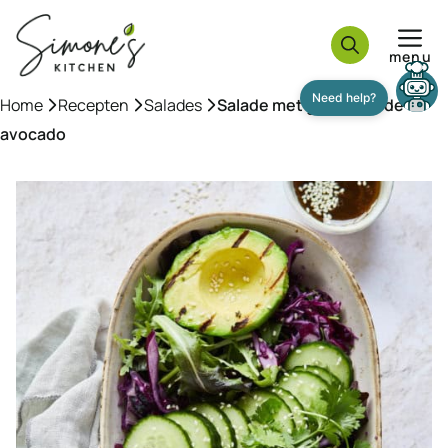
Ga
naar
menu
de
inhoud
Home
»
Recepten
»
Salades
»
Salade met geroosterde
avocado