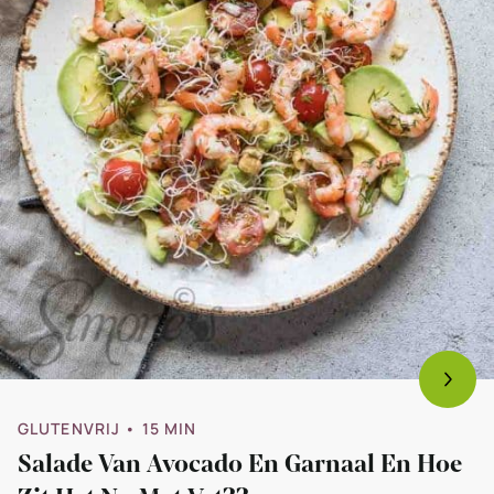
met
vet??
GLUTENVRIJ
• 15 MIN
Salade Van Avocado En Garnaal En Hoe