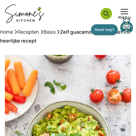
Ga
naar
menu
de
inhoud
Home
»
Recepten
»
Basis
»
Zelf guacamole maken met dit
Need help?
heerlijke recept