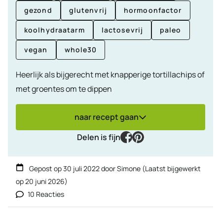
gezond
glutenvrij
hormoonfactor
koolhydraatarm
lactosevrij
paleo
vegan
whole30
Heerlijk als bijgerecht met knapperige tortillachips of
met groentes om te dippen
naar recept gaan
facebook
pinterest
Delen is fijn
Gepost op
30 juli 2022
door
Simone
(Laatst bijgewerkt
op
20 juni 2026
)
10 Reacties