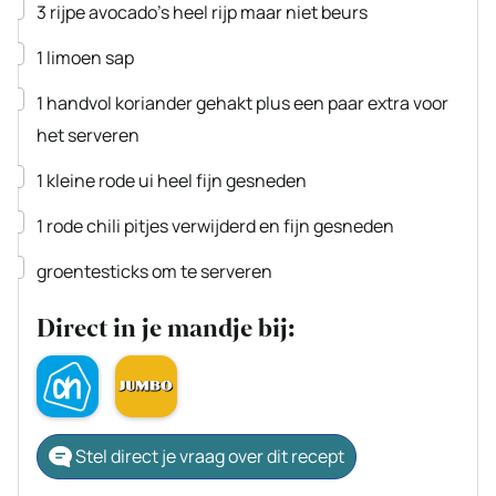
▢
3
rijpe
avocado's
heel rijp maar niet beurs
▢
1
limoen
sap
▢
1
handvol
koriander
gehakt plus een paar extra voor
het serveren
▢
1
kleine rode ui
heel fijn gesneden
▢
1
rode chili
pitjes verwijderd en fijn gesneden
▢
groentesticks om te serveren
Direct in je mandje bij:
Stel direct je vraag over dit recept