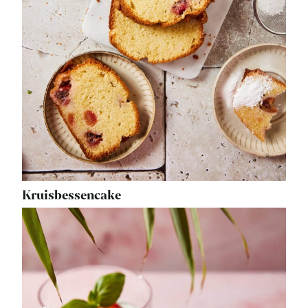
Kruisbessencake