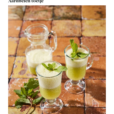
Aardbeien toetje