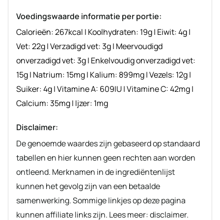
Voedingswaarde informatie per portie:
Calorieën:
267
kcal
|
Koolhydraten:
19
g
|
Eiwit:
4
g
|
Vet:
22
g
|
Verzadigd vet:
3
g
|
Meervoudigd
onverzadigd vet:
3
g
|
Enkelvoudig onverzadigd vet:
15
g
|
Natrium:
15
mg
|
Kalium:
899
mg
|
Vezels:
12
g
|
Suiker:
4
g
|
Vitamine A:
609
IU
|
Vitamine C:
42
mg
|
Calcium:
35
mg
|
Ijzer:
1
mg
Disclaimer:
De genoemde waardes zijn gebaseerd op standaard
tabellen en hier kunnen geen rechten aan worden
ontleend. Merknamen in de ingrediëntenlijst
kunnen het gevolg zijn van een betaalde
samenwerking. Sommige linkjes op deze pagina
kunnen affiliate links zijn. Lees meer: disclaimer.