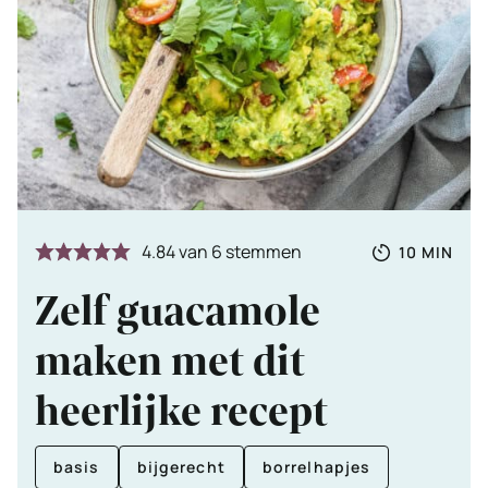
Totale
MINUTE
4.84
van
6
stemmen
10
MIN
tijd
Zelf guacamole
maken met dit
heerlijke recept
basis
bijgerecht
borrelhapjes