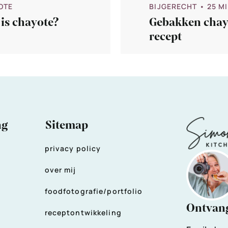
OTE
BIJGERECHT
• 25 M
is chayote?
Gebakken chay
recept
ng
Sitemap
privacy policy
over mij
foodfotografie/portfolio
Ontvang
receptontwikkeling