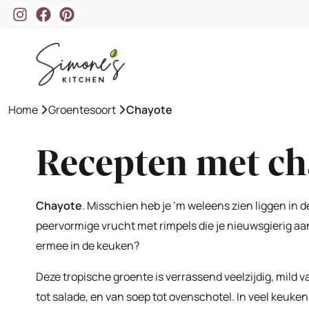
Ga
naar
de
inhoud
Home
»
Groentesoort
»
Chayote
Recepten met ch
Chayote
. Misschien heb je ‘m weleens zien liggen in 
peervormige vrucht met rimpels die je nieuwsgierig aank
ermee in de keuken?
Deze tropische groente is verrassend veelzijdig, mild
tot salade, en van soep tot ovenschotel. In veel keuke