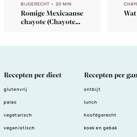
BIJGERECHT
• 20 MIN
CHAY
Romige Mexicaanse
Wat 
chayote (Chayote
con crema)
Recepten per dieet
Recepten per ga
glutenvrij
ontbijt
paleo
lunch
vegetarisch
hoofdgerecht
veganistisch
koek en gebak