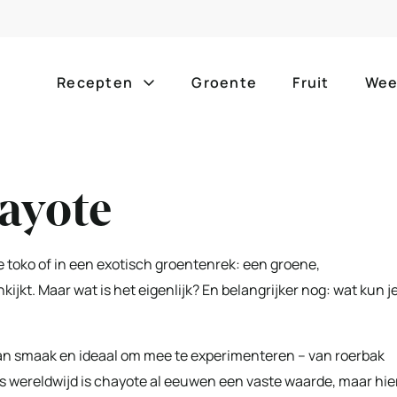
Recepten
Groente
Fruit
Wee
Gang
Popula
ayote
alle g
ontbijt
bijgerechten
alle f
lunch
hoofdgerechten
de toko of in een exotisch groentenrek: een groene,
zomer
ijkt. Maar wat is het eigenlijk? En belangrijker nog: wat kun j
borrelhapjes
desserts
barbe
voorgerechten
drankjes
 van smaak en ideaal om mee te experimenteren – van roerbak
eenpa
ns wereldwijd is chayote al eeuwen een vaste waarde, maar hie
slow c