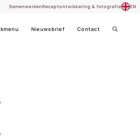
Samenwerken
Receptontwikkeling & fotografie
EN
kmenu
Nieuwsbrief
Contact
ir
Uitgelicht
roentes
ruitsoorten
zoet
e
cue
nsgerecht
r
ooker