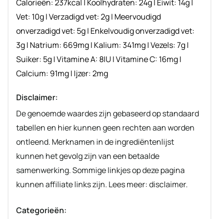
Calorieën:
237
kcal
|
Koolhydraten:
24
g
|
Eiwit:
14
g
|
Vet:
10
g
|
Verzadigd vet:
2
g
|
Meervoudigd
onverzadigd vet:
5
g
|
Enkelvoudig onverzadigd vet:
3
g
|
Natrium:
669
mg
|
Kalium:
341
mg
|
Vezels:
7
g
|
Suiker:
5
g
|
Vitamine A:
8
IU
|
Vitamine C:
16
mg
|
Calcium:
91
mg
|
Ijzer:
2
mg
Disclaimer:
De genoemde waardes zijn gebaseerd op standaard
tabellen en hier kunnen geen rechten aan worden
ontleend. Merknamen in de ingrediëntenlijst
kunnen het gevolg zijn van een betaalde
samenwerking. Sommige linkjes op deze pagina
kunnen affiliate links zijn. Lees meer: disclaimer.
Categorieën: