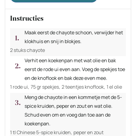
Instructies
Maak eerst de chayote schoon, verwijder het
klokhuis en snij in blokjes.
2 stuks chayote
Verhit een koekenpan met wat olie en bak
eerst de rode ui even aan. Voeg de spekjes toe
en de knoflook en bak deze even mee.
1 rode ui,
75 gr spekjes,
2 teentjes knoflook,
1 el olie
Meng de chayote in een kommetje met de 5-
spice kruiden, peper en zout en wat olie.
Schud even om en voeg dan toe aan de
koekenpan.
1 tl Chinese 5-spice kruiden,
peper en zout