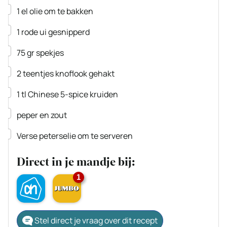
▢
1
el
olie
om te bakken
▢
1
rode ui
gesnipperd
▢
75
gr
spekjes
▢
2
teentjes
knoflook
gehakt
▢
1
tl
Chinese 5-spice kruiden
▢
peper en zout
▢
Verse peterselie om te serveren
Direct in je mandje bij:
1
Stel direct je vraag over dit recept