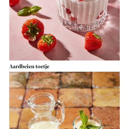
Aardbeien toetje