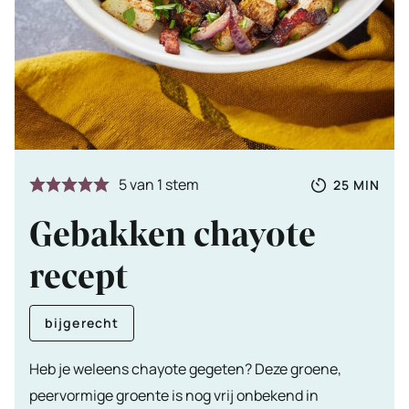
Totale
MINUTE
5
van 1 stem
25
MIN
tijd
Gebakken chayote
recept
bijgerecht
Heb je weleens chayote gegeten? Deze groene,
peervormige groente is nog vrij onbekend in