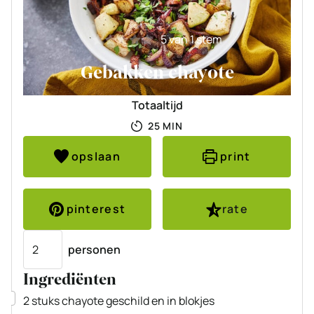
5
van 1 stem
Gebakken chayote
Totaaltijd
MINUTEN
25
MIN
opslaan
print
pinterest
rate
Porties
personen
Ingrediënten
▢
2
stuks
chayote
geschild en in blokjes