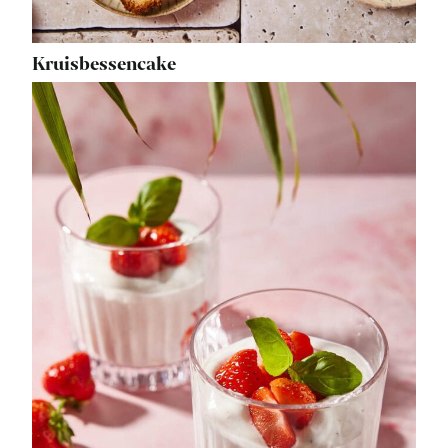
Kruisbessencake