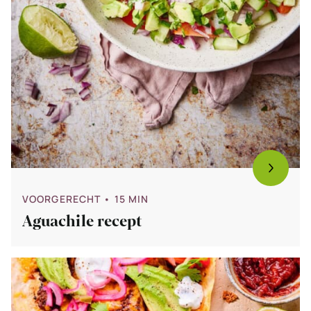
VOORGERECHT
• 15 MIN
Aguachile recept
Bekijk
Smashed
tortilla