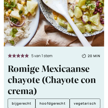
Totale
MINUTE
5
van 1 stem
20
MIN
tijd
Romige Mexicaanse
chayote (Chayote con
crema)
bijgerecht
hoofdgerecht
vegetarisch