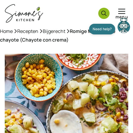
Ga
naar
menu
de
inhoud
Home
»
Recepten
»
Bijgerecht
»
Romige Mexicaanse
chayote (Chayote con crema)