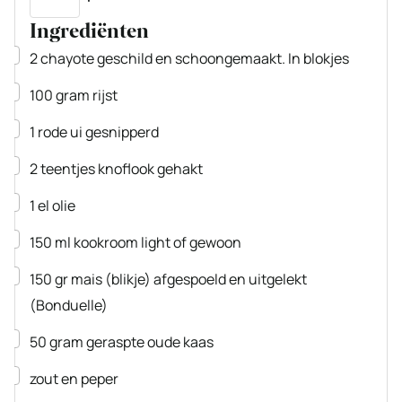
Ingrediënten
▢
2
chayote
geschild en schoongemaakt. In blokjes
▢
100
gram
rijst
▢
1
rode ui
gesnipperd
▢
2
teentjes
knoflook
gehakt
▢
1
el
olie
▢
150
ml
kookroom light
of gewoon
▢
150
gr
mais
(blikje) afgespoeld en uitgelekt
(Bonduelle)
▢
50
gram
geraspte oude kaas
▢
zout en peper