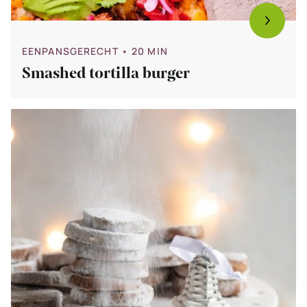
EENPANSGERECHT
• 20 MIN
Smashed tortilla burger
Bekijk
Mexicaanse
bruidskoekjes
–
Pastelitos
de
boda