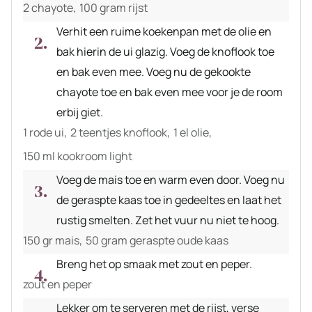
2 chayote,
100 gram rijst
Verhit een ruime koekenpan met de olie en
bak hierin de ui glazig. Voeg de knoflook toe
en bak even mee. Voeg nu de gekookte
chayote toe en bak even mee voor je de room
erbij giet.
1 rode ui,
2 teentjes knoflook,
1 el olie,
150 ml kookroom light
Voeg de mais toe en warm even door. Voeg nu
de geraspte kaas toe in gedeeltes en laat het
rustig smelten. Zet het vuur nu niet te hoog.
150 gr mais,
50 gram geraspte oude kaas
Breng het op smaak met zout en peper.
zout en peper
Lekker om te serveren met de rijst, verse