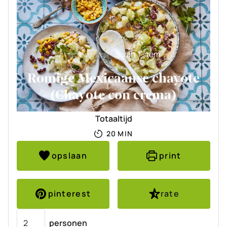
5
van 1 stem
Romige Mexicaanse chayote
(Chayote con crema)
Totaaltijd
MINUTEN
20
MIN
opslaan
print
pinterest
rate
Porties
personen