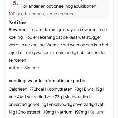
koriander en optioneel nog adukibonen.
100 gr adukibonen,
verse koriander
Notities
Bewaren
: Je kunt de romige chayote bewaren in de
koeling. Hou er rekening dat de kaas wat stugger
wordt in de koeling. Warm je het weer op dan kan het
zijn dat je nog wat extra room nodig hebt om het los
te roeren.
Auteur
Auteur:
Simone
recept
Voedingswaarde informatie per portie:
Calorieën:
772
kcal
|
Koolhydraten:
78
g
|
Eiwit:
19
g
|
Vet:
44
g
|
Verzadigd vet:
23
g
|
Meervoudigd
onverzadigd vet:
3
g
|
Enkelvoudig onverzadigd vet:
14
g
|
Cholesterol:
110
mg
|
Natrium:
197
mg
|
Kalium: