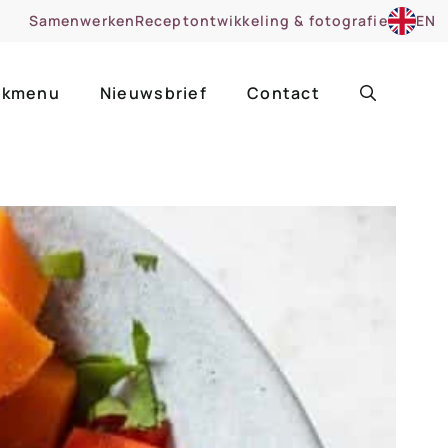
Samenwerken
Receptontwikkeling & fotografie
EN
kmenu
Nieuwsbrief
Contact
ir
Uitgelicht
roentes
ruitsoorten
zoet
cue
nsgerecht
ooker