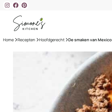
Ga
naar
de
inhoud
Home
»
Recepten
»
Hoofdgerecht
»
De smaken van Mexico i