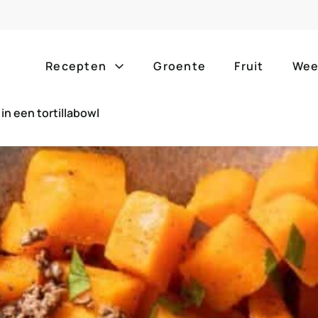
Recepten
Groente
Fruit
Wee
n een tortillabowl
Gang
Popula
alle g
ontbijt
bijgerechten
alle f
lunch
hoofdgerechten
zomer
borrelhapjes
desserts
barbe
voorgerechten
drankjes
eenpa
slow c