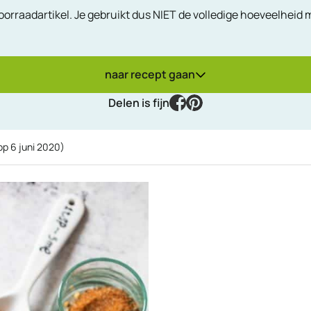
 voorraadartikel. Je gebruikt dus NIET de volledige hoeveelhei
naar recept gaan
facebook
pinterest
Delen is fijn
 op
6 juni 2020
)