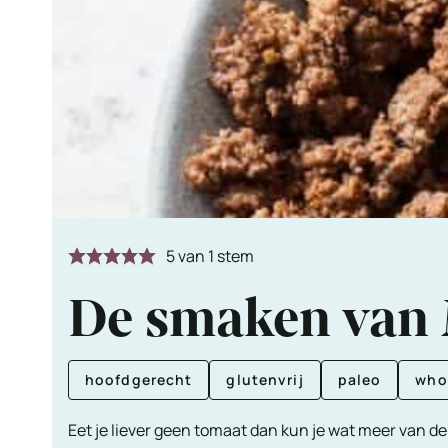
5
van 1 stem
De smaken van M
hoofdgerecht
glutenvrij
paleo
who
Eet je liever geen tomaat dan kun je wat meer van d