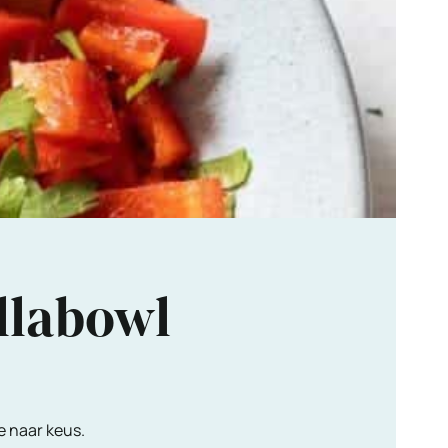
llabowl
e naar keus.