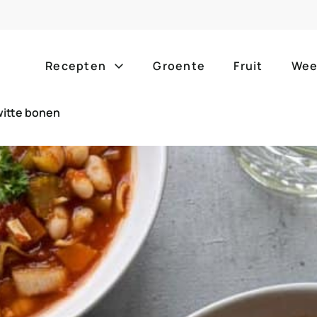
Recepten
Groente
Fruit
Wee
witte bonen
Gang
Popula
alle g
ontbijt
bijgerechten
alle f
lunch
hoofdgerechten
zomer
borrelhapjes
desserts
barbe
voorgerechten
drankjes
eenpa
slow c