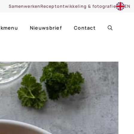
Samenwerken
Receptontwikkeling & fotografie
EN
kmenu
Nieuwsbrief
Contact
ir
Uitgelicht
roentes
ruitsoorten
zoet
cue
nsgerecht
ooker