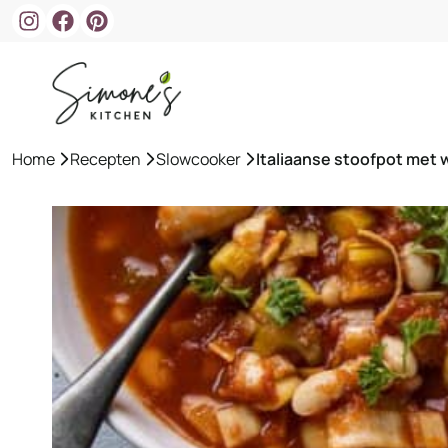
Ga
naar
de
inhoud
Home
»
Recepten
»
Slowcooker
»
Italiaanse stoofpot met 