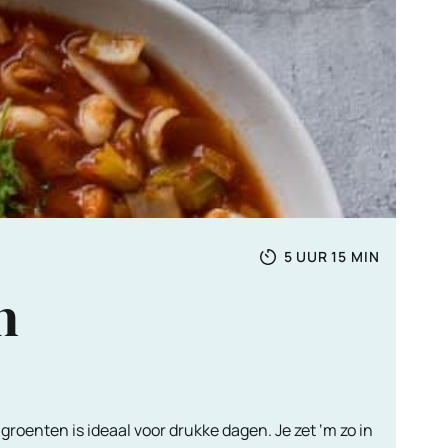
Totale
UUR
MINUTEN
5
UUR
15
MIN
tijd
n
groenten is ideaal voor drukke dagen. Je zet ‘m zo in