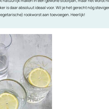
ot natuurlijk maken in een gewone stoofpan, maar het wordt no
ker is daar absoluut ideaal voor. Wil je het gerecht nóg stevig
vegetarische) rookworst aan toevoegen. Heerlijk!