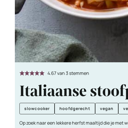
4.67
van
3
stemmen
Italiaanse stoo
slowcooker
hoofdgerecht
vegan
v
Op zoek naar een lekkere herfst maaltijd die je met w