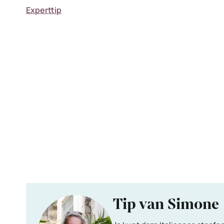
Experttip
Tip van Simone