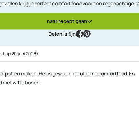
gevallen krijg je perfect comfort food voor een regenachtige d
naar recept gaan
facebook
pinterest
Delen is fijn
rkt op
20 juni 2026
)
t stoofpotten maken. Het is gewoon het ultieme comfortfood. En
nd met witte bonen.