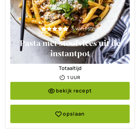
5
van 1 stem
Pasta met stoofvlees uit de
instantpot
Totaaltijd
UUR
1
UUR
bekijk recept
opslaan