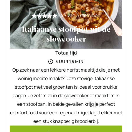
4.7
van
3
stemmen
Italiaanse stoofpot uit de
slowcooker
Totaaltijd
UUR
MINUTEN
5
UUR
15
MIN
Op zoek naar een lekkere herfst maaltijd die je met
weinig moeite maakt? Deze stevige Italiaanse
stoofpot met veel groenten is ideaal voor drukke
dagen. Je zet ‘m zo in de slowcooker of maakt ‘m in
een stoofpan, in beide gevallen krijg je perfect
comfort food voor een regenachtige dag! Lekker met
een stuk knapperig brood erbij.