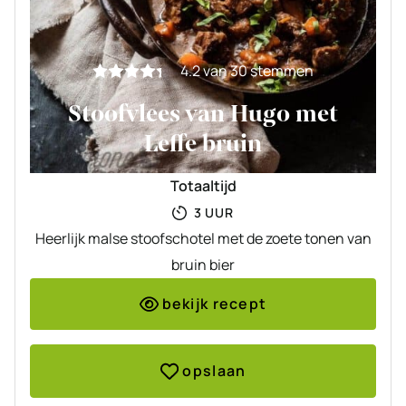
4.2
van
30
stemmen
Stoofvlees van Hugo met
Leffe bruin
Totaaltijd
UUR
3
UUR
Heerlijk malse stoofschotel met de zoete tonen van
bruin bier
bekijk recept
opslaan