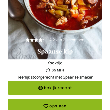
4.2
van
21
stemmen
Spaanse kip
Kooktijd
MINUTEN
35
MIN
Heerlijk stoofgerecht met Spaanse smaken
bekijk recept
opslaan