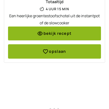
Totaaltijd
UUR
MINUTEN
4
UUR
15
MIN
Een heerlijke groentestoofschotel uit de instantpot
of de slowcooker
bekijk recept
opslaan