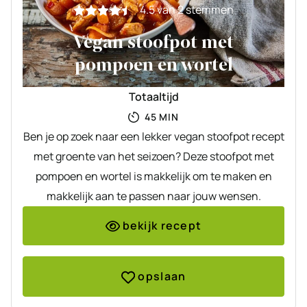
4.5
van
2
stemmen
Vegan stoofpot met
pompoen en wortel
Totaaltijd
MINUTEN
45
MIN
Ben je op zoek naar een lekker vegan stoofpot recept
met groente van het seizoen? Deze stoofpot met
pompoen en wortel is makkelijk om te maken en
makkelijk aan te passen naar jouw wensen.
bekijk recept
opslaan