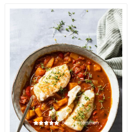
5
van
2
stemmen