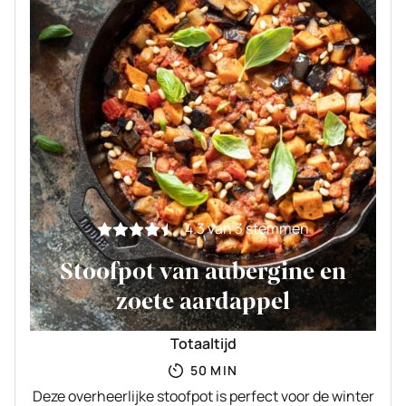
4.3
van
3
stemmen
Stoofpot van aubergine en
zoete aardappel
Totaaltijd
MINUTEN
50
MIN
Deze overheerlijke stoofpot is perfect voor de winter