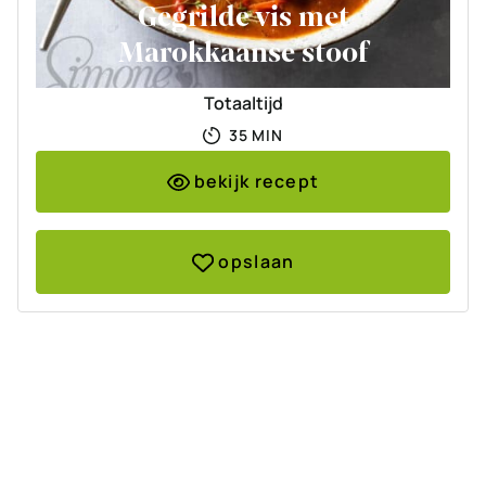
Gegrilde vis met
Marokkaanse stoof
Totaaltijd
MINUTEN
35
MIN
bekijk recept
opslaan