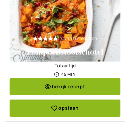
4
van
6
stemmen
Pompoenstoofschotel
Totaaltijd
MINUTEN
45
MIN
bekijk recept
opslaan