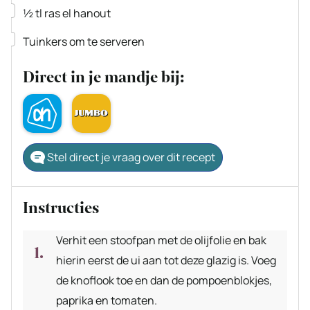
▢
½
tl
ras el hanout
▢
Tuinkers
om te serveren
Direct in je mandje bij:
Stel direct je vraag over dit recept
Instructies
Verhit een stoofpan met de olijfolie en bak
hierin eerst de ui aan tot deze glazig is. Voeg
de knoflook toe en dan de pompoenblokjes,
paprika en tomaten.