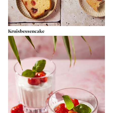
Kruisbessencake