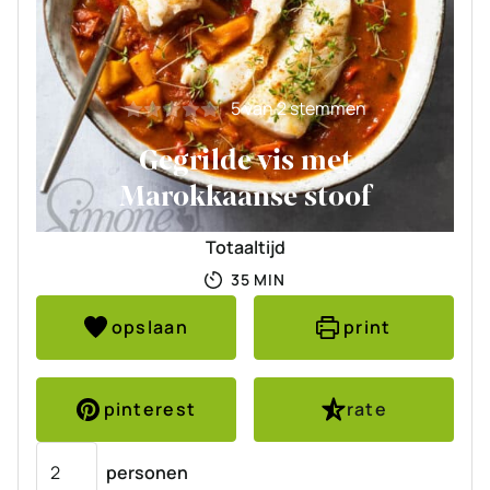
5
van
2
stemmen
Gegrilde vis met
Marokkaanse stoof
Totaaltijd
MINUTEN
35
MIN
opslaan
print
pinterest
rate
Porties
personen