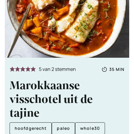
Totale
MINUTE
5
van
2
stemmen
35
MIN
tijd
Marokkaanse
visschotel uit de
tajine
hoofdgerecht
paleo
whole30