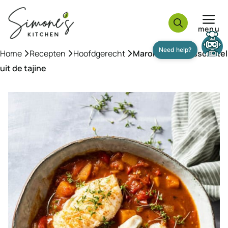
Ga
naar
menu
de
inhoud
Home
»
Recepten
»
Hoofdgerecht
»
Marokkaanse visschotel
Need help?
uit de tajine