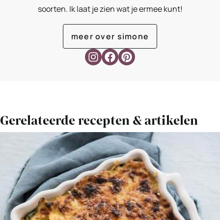
soorten. Ik laat je zien wat je ermee kunt!
meer over simone
Gerelateerde recepten & artikelen
Bekijk
Budget
koken:
Visschotel
met
knapperig