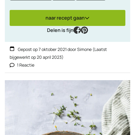
naar recept gaan
facebook
pinterest
Delen is fijn
Gepost op
7 oktober 2021
door
Simone
(Laatst
bijgewerkt op
20 april 2023
)
1 Reactie