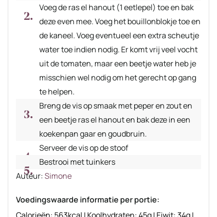
Voeg de ras el hanout (1 eetlepel) toe en bak
deze even mee. Voeg het bouillonblokje toe en
de kaneel. Voeg eventueel een extra scheutje
water toe indien nodig. Er komt vrij veel vocht
uit de tomaten, maar een beetje water heb je
misschien wel nodig om het gerecht op gang
te helpen.
Breng de vis op smaak met peper en zout en
een beetje ras el hanout en bak deze in een
koekenpan gaar en goudbruin.
Serveer de vis op de stoof
Bestrooi met tuinkers
Auteur
Auteur:
Simone
recept
Voedingswaarde informatie per portie:
Calorieën:
563
kcal
|
Koolhydraten:
45
g
|
Eiwit:
34
g
|