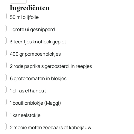
Ingrediënten
▢
50
ml
olijfolie
▢
1
grote ui
gesnipperd
▢
3
teentjes
knoflook
geplet
▢
400
gr
pompoenblokjes
▢
2
rode paprika’s
geroosterd, in reepjes
▢
6
grote tomaten
in blokjes
▢
1
el
ras el hanout
▢
1
bouillonblokje
(Maggi)
▢
1
kaneelstokje
▢
2
mooie moten zeebaars
of kabeljauw