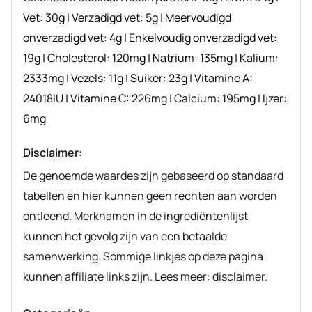
Vet:
30
g
|
Verzadigd vet:
5
g
|
Meervoudigd
onverzadigd vet:
4
g
|
Enkelvoudig onverzadigd vet:
19
g
|
Cholesterol:
120
mg
|
Natrium:
135
mg
|
Kalium:
2333
mg
|
Vezels:
11
g
|
Suiker:
23
g
|
Vitamine A:
24018
IU
|
Vitamine C:
226
mg
|
Calcium:
195
mg
|
Ijzer:
6
mg
Disclaimer:
De genoemde waardes zijn gebaseerd op standaard
tabellen en hier kunnen geen rechten aan worden
ontleend. Merknamen in de ingrediëntenlijst
kunnen het gevolg zijn van een betaalde
samenwerking. Sommige linkjes op deze pagina
kunnen affiliate links zijn. Lees meer: disclaimer.