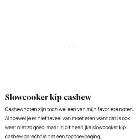
Slowcooker kip cashew
Cashewnoten zijn toch wel een van mijn favoriete noten.
Alhoewel je er niet teveel van moet eten want dat is ook
weer niet zo goed, maar in dit heerlijke slowcooker kip
cashew gerecht is het een top toevoeging.