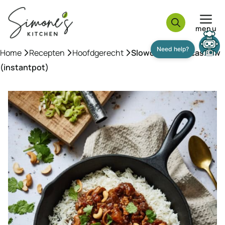
Ga
naar
menu
de
inhoud
Home
»
Recepten
»
Hoofdgerecht
»
Slowcooker kip cashew
Need help?
(instantpot)