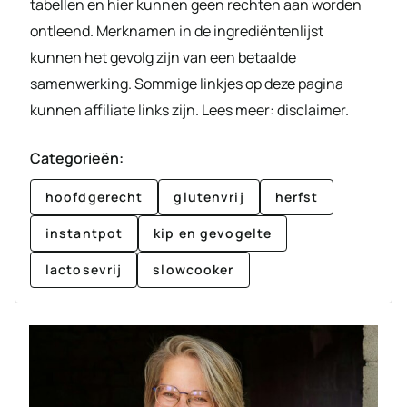
tabellen en hier kunnen geen rechten aan worden
ontleend. Merknamen in de ingrediëntenlijst
kunnen het gevolg zijn van een betaalde
samenwerking. Sommige linkjes op deze pagina
kunnen affiliate links zijn. Lees meer: disclaimer.
Categorieën:
hoofdgerecht
glutenvrij
herfst
instantpot
kip en gevogelte
lactosevrij
slowcooker