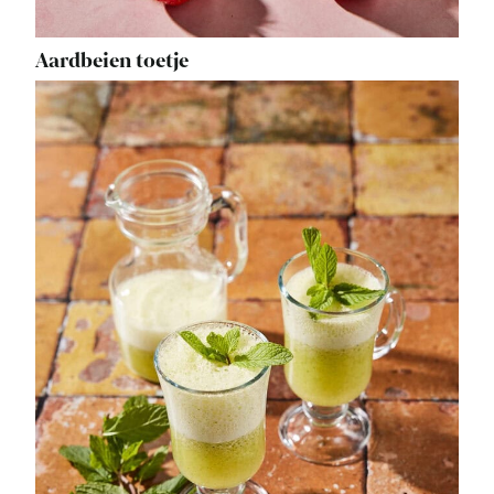
Aardbeien toetje