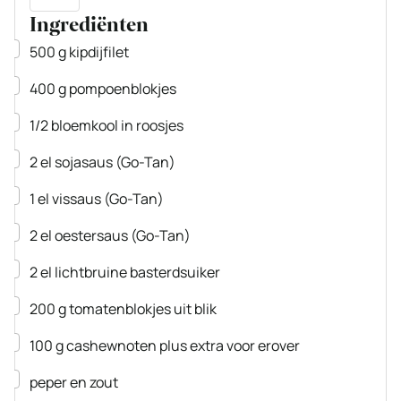
Ingrediënten
▢
500
g
kipdijfilet
▢
400
g
pompoenblokjes
▢
1/2
bloemkool
in roosjes
▢
2
el
sojasaus
(Go-Tan)
▢
1
el
vissaus
(Go-Tan)
▢
2
el
oestersaus
(Go-Tan)
▢
2
el
lichtbruine basterdsuiker
▢
200
g
tomatenblokjes
uit blik
▢
100
g
cashewnoten
plus extra voor erover
▢
peper en zout