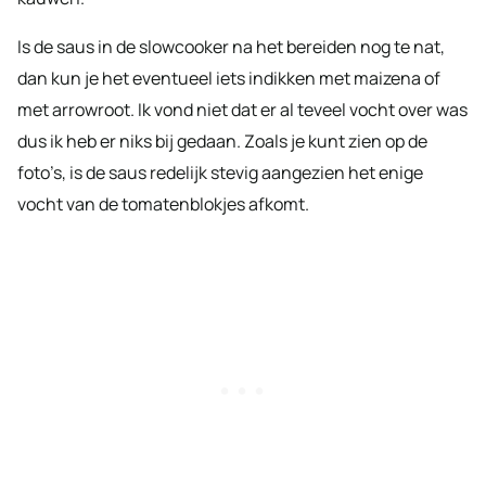
Is de saus in de slowcooker na het bereiden nog te nat,
dan kun je het eventueel iets indikken met maizena of
met arrowroot. Ik vond niet dat er al teveel vocht over was
dus ik heb er niks bij gedaan. Zoals je kunt zien op de
foto’s, is de saus redelijk stevig aangezien het enige
vocht van de tomatenblokjes afkomt.