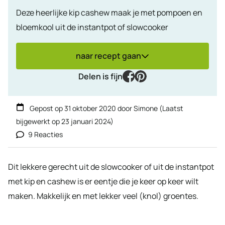
Deze heerlijke kip cashew maak je met pompoen en
bloemkool uit de instantpot of slowcooker
naar recept gaan
facebook
pinterest
Delen is fijn
Gepost op
31 oktober 2020
door
Simone
(Laatst
bijgewerkt op
23 januari 2024
)
9 Reacties
Dit lekkere gerecht uit de slowcooker of uit de instantpot
met kip en cashew is er eentje die je keer op keer wilt
maken. Makkelijk en met lekker veel (knol) groentes.