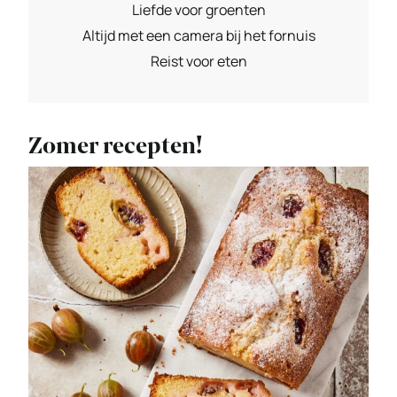
Liefde voor groenten
Altijd met een camera bij het fornuis
Reist voor eten
Zomer recepten!