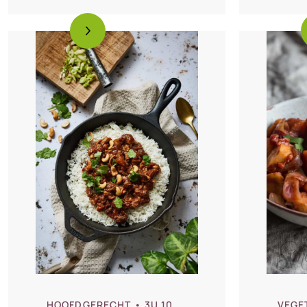
HOOFDGERECHT
• 3U 10
VEGE