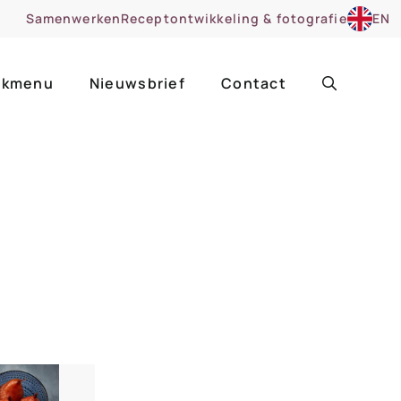
Samenwerken
Receptontwikkeling & fotografie
EN
kmenu
Nieuwsbrief
Contact
ir
Uitgelicht
roentes
ruitsoorten
zoet
cue
nsgerecht
ooker