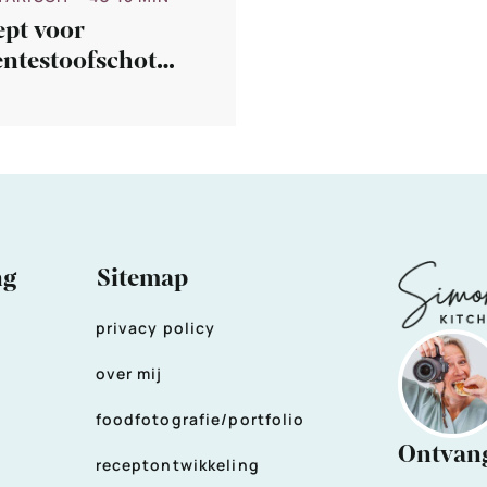
ept voor
entestoofschote
t de instantpot
ng
Sitemap
privacy policy
over mij
foodfotografie/portfolio
Ontvang
receptontwikkeling