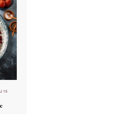
U 15
e