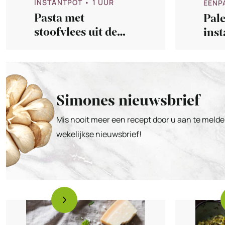
INSTANTPOT
• 1 UUR
EENP
Pasta met
Pale
stoofvlees uit de
inst
instantpot
Simones nieuwsbrief
Mis nooit meer een recept door u aan te melde
wekelijkse nieuwsbrief!