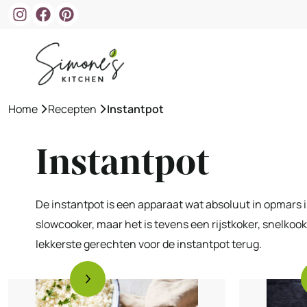
Ga
naar
de
inhoud
Home
»
Recepten
»
Instantpot
Instantpot
De instantpot is een apparaat wat absoluut in opmars i
slowcooker, maar het is tevens een rijstkoker, snelkook
lekkerste gerechten voor de instantpot terug.