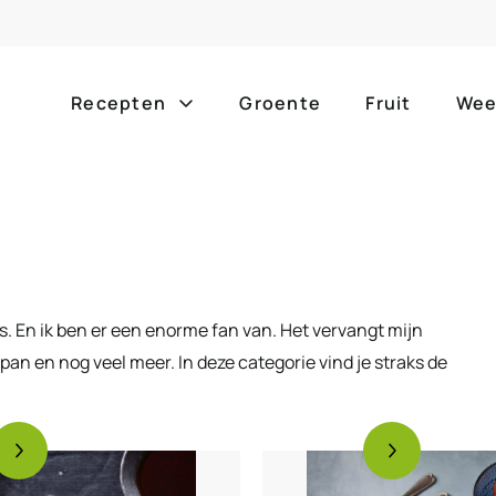
Recepten
Groente
Fruit
Wee
Gang
Popula
alle g
ontbijt
bijgerechten
alle f
lunch
hoofdgerechten
s. En ik ben er een enorme fan van. Het vervangt mijn
zomer
pan en nog veel meer. In deze categorie vind je straks de
borrelhapjes
desserts
barbe
voorgerechten
drankjes
eenpa
slow c