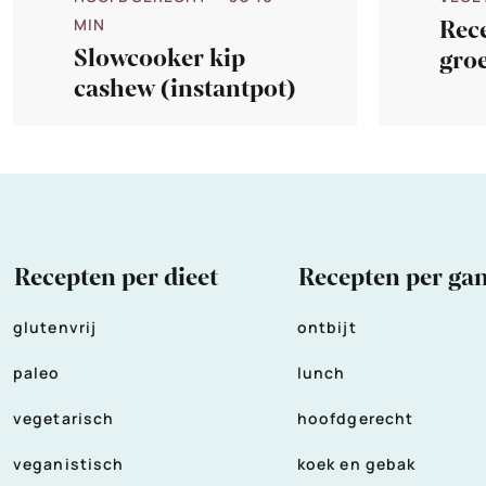
MIN
Rec
Slowcooker kip
gro
cashew (instantpot)
l ui
Recepten per dieet
Recepten per ga
glutenvrij
ontbijt
paleo
lunch
vegetarisch
hoofdgerecht
veganistisch
koek en gebak