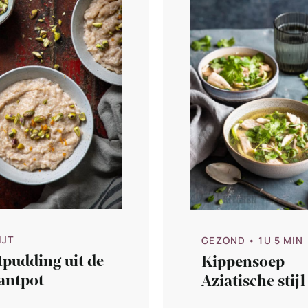
IJT
GEZOND
• 1U 5 MIN
tpudding uit de
Kippensoep –
antpot
Aziatische stijl