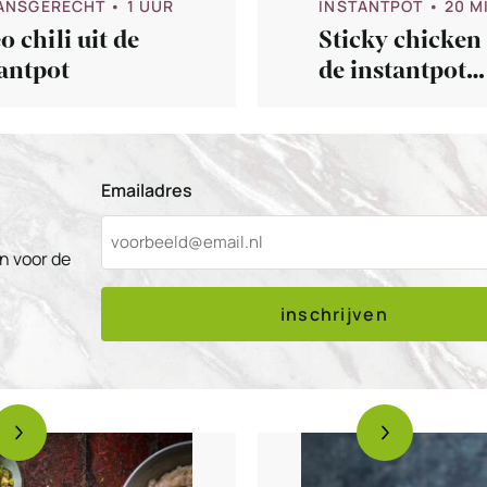
ANSGERECHT
• 1 UUR
INSTANTPOT
• 20 M
o chili uit de
Sticky chicken 
antpot
de instantpot
(paleo)
Emailadres
n voor de
inschrijven