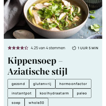
Totale
UUR
MINUTE
4.25
van
4
stemmen
1
UUR
5
MIN
tijd
Kippensoep –
Aziatische stijl
gezond
glutenvrij
hormoonfactor
instantpot
koolhydraatarm
paleo
soep
whole30