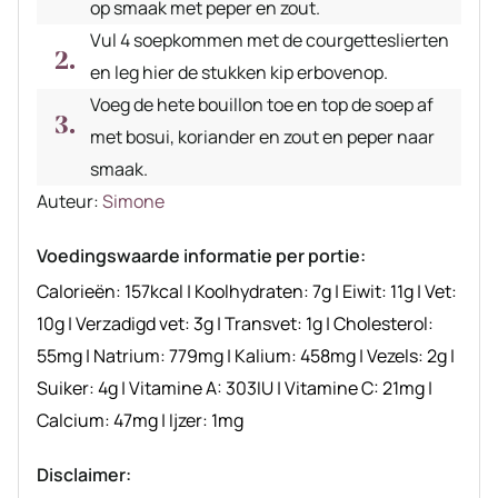
op smaak met peper en zout.
Vul 4 soepkommen met de courgetteslierten
en leg hier de stukken kip erbovenop.
Voeg de hete bouillon toe en top de soep af
met bosui, koriander en zout en peper naar
smaak.
Auteur
Auteur:
Simone
recept
Voedingswaarde informatie per portie:
Calorieën:
157
kcal
|
Koolhydraten:
7
g
|
Eiwit:
11
g
|
Vet:
10
g
|
Verzadigd vet:
3
g
|
Transvet:
1
g
|
Cholesterol:
55
mg
|
Natrium:
779
mg
|
Kalium:
458
mg
|
Vezels:
2
g
|
Suiker:
4
g
|
Vitamine A:
303
IU
|
Vitamine C:
21
mg
|
Calcium:
47
mg
|
Ijzer:
1
mg
Disclaimer: