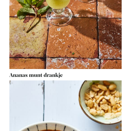
Ananas munt drankje