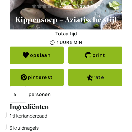
4.3
van
4
stemmen
Kippensoep – Aziatische stijl
Totaaltijd
UUR
MINUTEN
1
UUR
5
MIN
opslaan
print
pinterest
rate
Porties
personen
Ingrediënten
▢
1
tl
korianderzaad
▢
3
kruidnagels