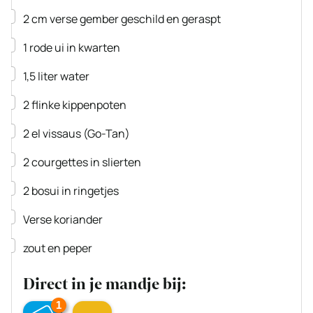
▢
2
cm
verse gember
geschild en geraspt
▢
1
rode ui
in kwarten
▢
1,5
liter
water
▢
2
flinke kippenpoten
▢
2
el
vissaus
(Go-Tan)
▢
2
courgettes
in slierten
▢
2
bosui
in ringetjes
▢
Verse koriander
▢
zout en peper
Direct in je mandje bij:
1