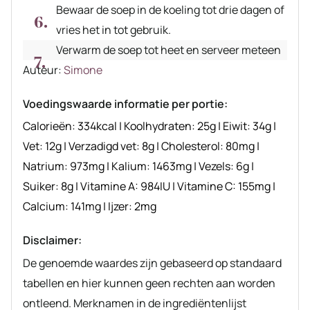
Bewaar de soep in de koeling tot drie dagen of
vries het in tot gebruik.
Verwarm de soep tot heet en serveer meteen
Auteur
Auteur:
Simone
recept
Voedingswaarde informatie per portie:
Calorieën:
334
kcal
|
Koolhydraten:
25
g
|
Eiwit:
34
g
|
Vet:
12
g
|
Verzadigd vet:
8
g
|
Cholesterol:
80
mg
|
Natrium:
973
mg
|
Kalium:
1463
mg
|
Vezels:
6
g
|
Suiker:
8
g
|
Vitamine A:
984
IU
|
Vitamine C:
155
mg
|
Calcium:
141
mg
|
Ijzer:
2
mg
Disclaimer:
De genoemde waardes zijn gebaseerd op standaard
tabellen en hier kunnen geen rechten aan worden
ontleend. Merknamen in de ingrediëntenlijst