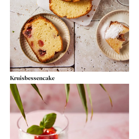
Kruisbessencake