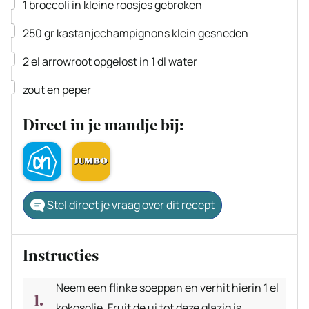
▢
1
broccoli
in kleine roosjes gebroken
▢
250
gr
kastanjechampignons
klein gesneden
▢
2
el
arrowroot
opgelost in 1 dl water
▢
zout en peper
Direct in je mandje bij:
Stel direct je vraag over dit recept
Instructies
Neem een flinke soeppan en verhit hierin 1 el
kokosolie. Fruit de ui tot deze glazig is,