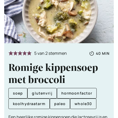
Totale
MINUTE
5
van
2
stemmen
40
MIN
tijd
Romige kippensoep
met broccoli
soep
glutenvrij
hormoonfactor
koolhydraatarm
paleo
whole30
Een heerlijke romige kippensoep die lactosevrij is en