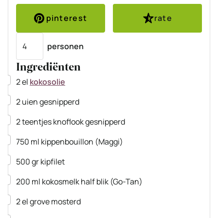
pinterest
rate
Porties
personen
Ingrediënten
▢
2
el
kokosolie
▢
2
uien
gesnipperd
▢
2
teentjes knoflook
gesnipperd
▢
750
ml
kippenbouillon
(Maggi)
▢
500
gr
kipfilet
▢
200
ml
kokosmelk
half blik
(Go-Tan)
▢
2
el
grove mosterd