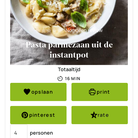
Nog geen review
Pasta parmezaan uit de
instantpot
Totaaltijd
MINUTEN
16
MIN
opslaan
print
pinterest
rate
Porties
personen