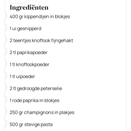
Ingrediënten
▢
400
gr
kippendijen
in blokjes
▢
1
ui
gesnipperd
▢
2
teentjes
knoflook
fijngehakt
▢
2
tl
paprikapoeder
▢
1
tl
knoflookpoeder
▢
1
tl
uipoeder
▢
2
tl
gedroogde peterselie
▢
1
rode paprika
in blokjes
▢
250
gr
champignons
in plakjes
▢
500
gr
stevige pasta