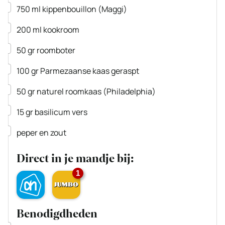
▢
750
ml
kippenbouillon
(Maggi)
▢
200
ml
kookroom
▢
50
gr
roomboter
▢
100
gr
Parmezaanse kaas
geraspt
▢
50
gr
naturel roomkaas
(Philadelphia)
▢
15
gr
basilicum
vers
▢
peper en zout
Direct in je mandje bij:
1
Benodigdheden