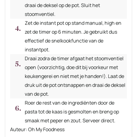
draai de deksel op de pot. Sluit het
stoomventiel.
Zet de instant pot op stand manual, high en
zet de timer op 6 minuten. Je gebruikt dus
effectief de snelkookfunctie van de
instantpot.
Draai zodra de timer afgaat het stoomventiel
open (voorzichtig, doe dit bij voorkeur met
keukengerei en niet met je handen!). Laat de
druk uit de pot ontsnappen en draai de deksel
van de pot.
Roer de rest van de ingrediënten door de
pasta tot de kaas is gesmolten en breng op
smaak met peper en zout. Serveer direct.
Auteur
Auteur:
Oh My Foodness