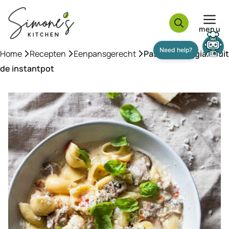
Ga
naar
menu
de
inhoud
Need help?
Home
»
Recepten
»
Eenpansgerecht
»
Pasta Parmiggiano uit
de instantpot