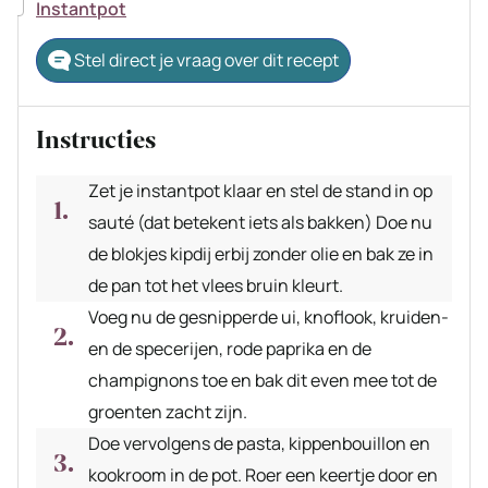
▢
Instantpot
Stel direct je vraag over dit recept
Instructies
Zet je instantpot klaar en stel de stand in op
sauté (dat betekent iets als bakken) Doe nu
de blokjes kipdij erbij zonder olie en bak ze in
de pan tot het vlees bruin kleurt.
Voeg nu de gesnipperde ui, knoflook, kruiden-
en de specerijen, rode paprika en de
champignons toe en bak dit even mee tot de
groenten zacht zijn.
Doe vervolgens de pasta, kippenbouillon en
kookroom in de pot. Roer een keertje door en