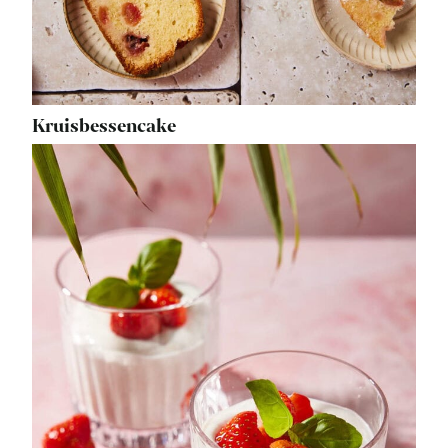
Kruisbessencake