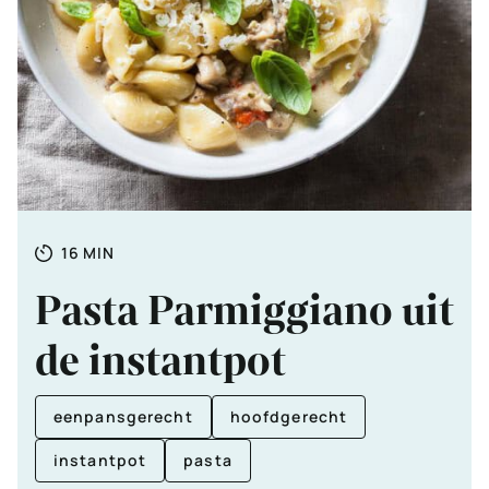
Totale
MINUTEN
16
MIN
tijd
Pasta Parmiggiano uit
de instantpot
eenpansgerecht
hoofdgerecht
instantpot
pasta