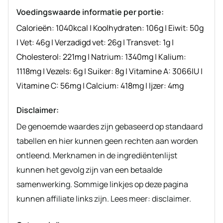
recept
Voedingswaarde informatie per portie:
Calorieën:
1040
kcal
|
Koolhydraten:
106
g
|
Eiwit:
50
g
|
Vet:
46
g
|
Verzadigd vet:
26
g
|
Transvet:
1
g
|
Cholesterol:
221
mg
|
Natrium:
1340
mg
|
Kalium:
1118
mg
|
Vezels:
6
g
|
Suiker:
8
g
|
Vitamine A:
3066
IU
|
Vitamine C:
56
mg
|
Calcium:
418
mg
|
Ijzer:
4
mg
Disclaimer:
De genoemde waardes zijn gebaseerd op standaard
tabellen en hier kunnen geen rechten aan worden
ontleend. Merknamen in de ingrediëntenlijst
kunnen het gevolg zijn van een betaalde
samenwerking. Sommige linkjes op deze pagina
kunnen affiliate links zijn. Lees meer: disclaimer.