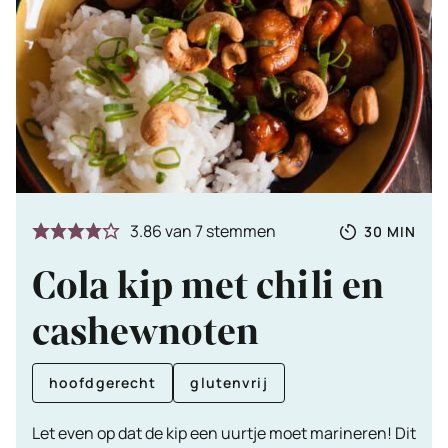
Totale
MINUTE
3.86
van
7
stemmen
30
MIN
tijd
Cola kip met chili en
cashewnoten
hoofdgerecht
glutenvrij
Let even op dat de kip een uurtje moet marineren! Dit