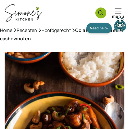
Ga
naar
menu
de
inhoud
Home
»
Recepten
»
Hoofdgerecht
»
Cola kip met chili en
cashewnoten