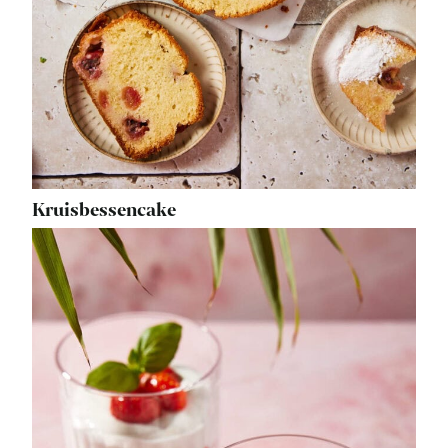
Kruisbessencake