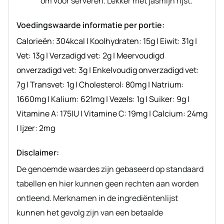
om voor serveren. Lekker met jasmijn rijst.
Voedingswaarde informatie per portie:
Calorieën:
304
kcal
|
Koolhydraten:
15
g
|
Eiwit:
31
g
|
Vet:
13
g
|
Verzadigd vet:
2
g
|
Meervoudigd
onverzadigd vet:
3
g
|
Enkelvoudig onverzadigd vet:
7
g
|
Transvet:
1
g
|
Cholesterol:
80
mg
|
Natrium:
1660
mg
|
Kalium:
621
mg
|
Vezels:
1
g
|
Suiker:
9
g
|
Vitamine A:
175
IU
|
Vitamine C:
19
mg
|
Calcium:
24
mg
|
Ijzer:
2
mg
Disclaimer:
De genoemde waardes zijn gebaseerd op standaard
tabellen en hier kunnen geen rechten aan worden
ontleend. Merknamen in de ingrediëntenlijst
kunnen het gevolg zijn van een betaalde