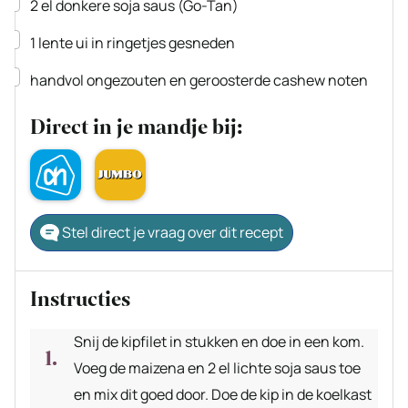
▢
2
el
donkere soja saus
(Go-Tan)
▢
1
lente ui
in ringetjes gesneden
▢
handvol
ongezouten en geroosterde cashew noten
Direct in je mandje bij:
Stel direct je vraag over dit recept
Instructies
Snij de kipfilet in stukken en doe in een kom.
Voeg de maizena en 2 el lichte soja saus toe
en mix dit goed door. Doe de kip in de koelkast