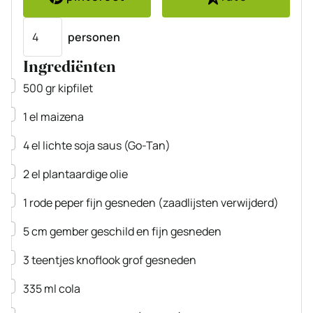
Porties
personen
Ingrediënten
▢
500
gr
kipfilet
▢
1
el
maizena
▢
4
el
lichte soja saus
(Go-Tan)
▢
2
el
plantaardige olie
▢
1
rode peper
fijn gesneden (zaadlijsten verwijderd)
▢
5
cm
gember
geschild en fijn gesneden
▢
3
teentjes
knoflook
grof gesneden
▢
335
ml
cola