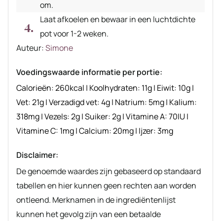
om.
Laat afkoelen en bewaar in een luchtdichte
pot voor 1-2 weken.
Auteur
Auteur:
Simone
recept
Voedingswaarde informatie per portie:
Calorieën:
260
kcal
|
Koolhydraten:
11
g
|
Eiwit:
10
g
|
Vet:
21
g
|
Verzadigd vet:
4
g
|
Natrium:
5
mg
|
Kalium:
318
mg
|
Vezels:
2
g
|
Suiker:
2
g
|
Vitamine A:
70
IU
|
Vitamine C:
1
mg
|
Calcium:
20
mg
|
Ijzer:
3
mg
Disclaimer:
De genoemde waardes zijn gebaseerd op standaard
tabellen en hier kunnen geen rechten aan worden
ontleend. Merknamen in de ingrediëntenlijst
kunnen het gevolg zijn van een betaalde