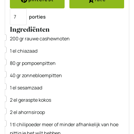
Porties
porties
Ingrediënten
▢
200
gr
rauwe cashewnoten
▢
1
el
chiazaad
▢
80
gr
pompoenpitten
▢
40
gr
zonnebloempitten
▢
1
el
sesamzaad
▢
2
el
geraspte kokos
▢
2
el
ahornsiroop
▢
1
tl
chilipoeder
meer of minder afhankelijk van hoe
pittig je het wilt hebben