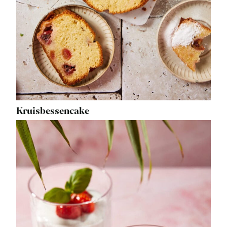
Kruisbessencake