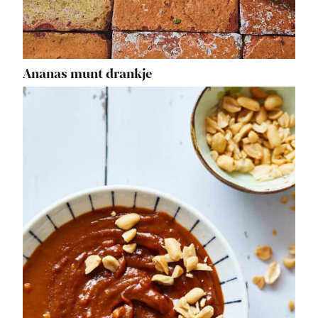
Ananas munt drankje