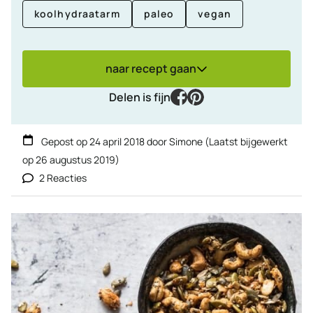
koolhydraatarm
paleo
vegan
naar recept gaan
facebook
pinterest
Delen is fijn
Gepost op
24 april 2018
door
Simone
(Laatst bijgewerkt
op
26 augustus 2019
)
2 Reacties