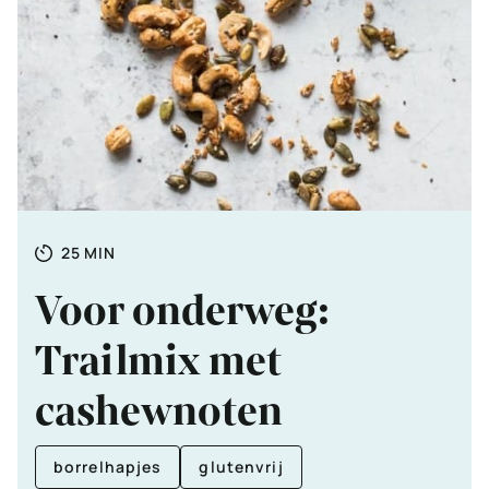
Totale
MINUTEN
25
MIN
tijd
Voor onderweg:
Trailmix met
cashewnoten
borrelhapjes
glutenvrij