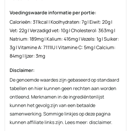
recept
Voedingswaarde informatie per portie:
Calorieën:
311
kcal
|
Koolhydraten:
7
g
|
Eiwit:
20
g
|
Vet:
22
g
|
Verzadigd vet:
10
g
|
Cholesterol:
363
mg
|
Natrium:
189
mg
|
Kalium:
416
mg
|
Vezels:
1
g
|
Suiker:
3
g
|
Vitamine A:
7111
IU
|
Vitamine C:
5
mg
|
Calcium:
84
mg
|
Ijzer:
3
mg
Disclaimer:
De genoemde waardes zijn gebaseerd op standaard
tabellen en hier kunnen geen rechten aan worden
ontleend. Merknamen in de ingrediëntenlijst
kunnen het gevolg zijn van een betaalde
samenwerking. Sommige linkjes op deze pagina
kunnen affiliate links zijn. Lees meer: disclaimer.