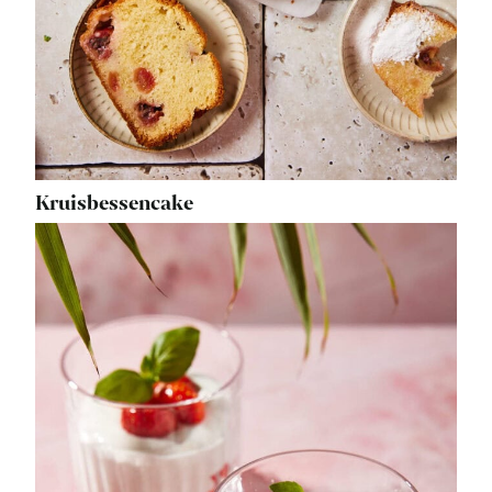
Kruisbessencake