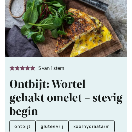
5
van 1 stem
Ontbijt: Wortel-
gehakt omelet – stevig
begin
ontbijt
glutenvrij
koolhydraatarm