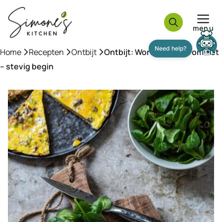
Ga
naar
menu
de
inhoud
Home
»
Recepten
»
Ontbijt
»
Ontbijt: Wortel-gehakt omelet
– stevig begin