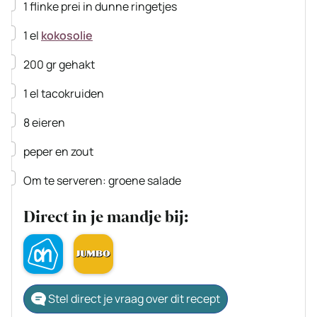
▢
1
flinke prei
in dunne ringetjes
▢
1
el
kokosolie
▢
200
gr
gehakt
▢
1
el
tacokruiden
▢
8
eieren
▢
peper en zout
▢
Om te serveren: groene salade
Direct in je mandje bij:
Stel direct je vraag over dit recept