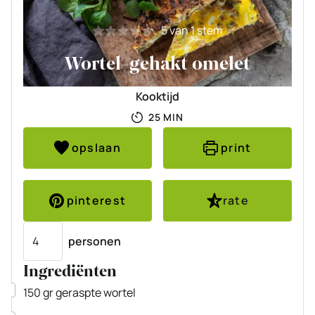
5
van 1 stem
Wortel-gehakt omelet
Kooktijd
MINUTEN
25
MIN
opslaan
print
pinterest
rate
Porties
personen
Ingrediënten
▢
150
gr
geraspte wortel