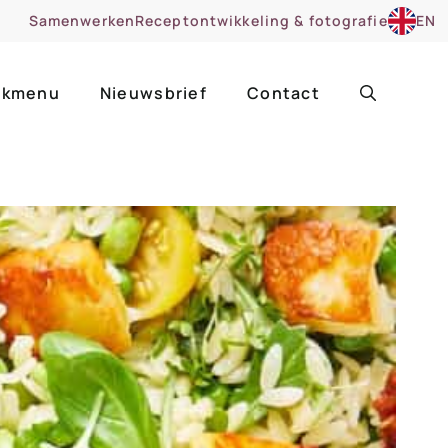
Samenwerken
Receptontwikkeling & fotografie
EN
kmenu
Nieuwsbrief
Contact
ir
Uitgelicht
roentes
ruitsoorten
zoet
cue
nsgerecht
ooker