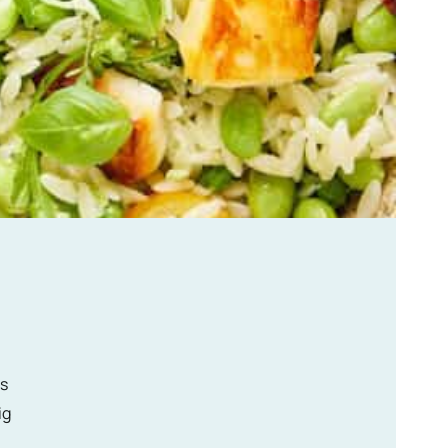
is
ig