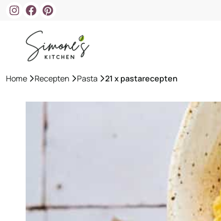
Ga
naar
de
inhoud
Home
»
Recepten
»
Pasta
»
21 x pastarecepten