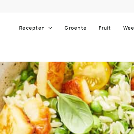
Recepten
Groente
Fruit
Wee
Gang
Popula
alle g
ontbijt
bijgerechten
alle f
lunch
hoofdgerechten
zomer
borrelhapjes
desserts
barbe
voorgerechten
drankjes
eenpa
slow c