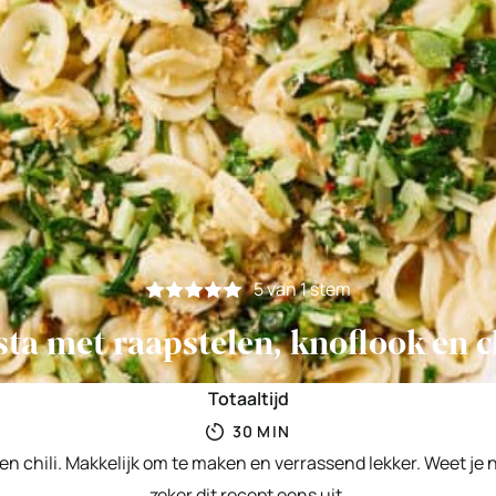
5
van 1 stem
ta met raapstelen, knoflook en c
Totaaltijd
MINUTEN
30
MIN
en chili. Makkelijk om te maken en verrassend lekker. Weet je 
zeker dit recept eens uit.