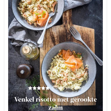
5
van
3
stemmen
Venkel risotto met gerookte
zalm