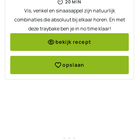
MINUTEN
20
MIN
Vis, venkel en sinaasappel zijn natuurlijk
combinaties die absoluut bij elkaar horen. En met
deze traybake ben je in no time klaar!
bekijk recept
opslaan