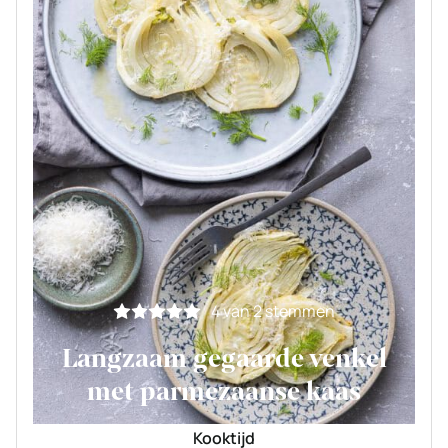
4
van
2
stemmen
Langzaam gegaarde venkel
met parmezaanse kaas
Kooktijd