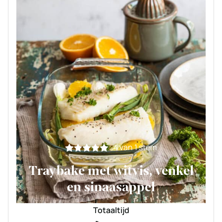
4
van 1 stem
Traybake met witvis, venkel
en sinaasappel
Totaaltijd