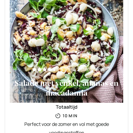
4.5
van
2
stemmen
Salade met venkel, ananas en
macadamia
Totaaltijd
MINUTEN
10
MIN
Perfect voor de zomer en vol met goede
voedingsstoffen