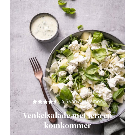
4.3
van
3
stemmen
Venkelsalade met feta en
komkommer