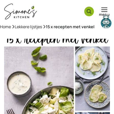
Ga
naar
menu
de
inhoud
Need help?
Home
»
Lekkere lijstjes
»
15 x recepten met venkel