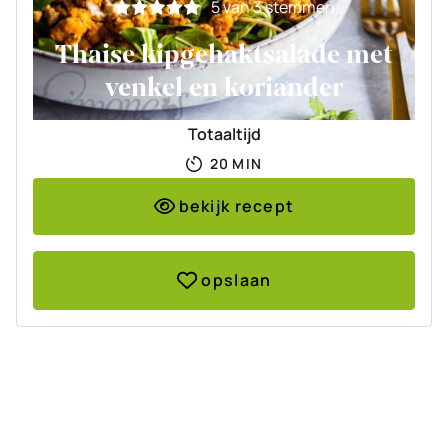
5
van
3
stemmen
Thaise kipgehaktsalade met
venkel en koriander
Totaaltijd
MINUTEN
20
MIN
bekijk recept
opslaan