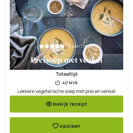
5
van 1 stem
Preisoep met venkel
Totaaltijd
MINUTEN
40
MIN
Lekkere vegetarische soep met prei en venkel
bekijk recept
opslaan