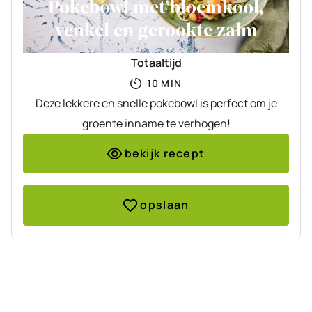
Pokebowl met bloemkool,
venkel en gerookte zalm
Totaaltijd
MINUTEN
10
MIN
Deze lekkere en snelle pokebowl is perfect om je
groente inname te verhogen!
bekijk recept
opslaan