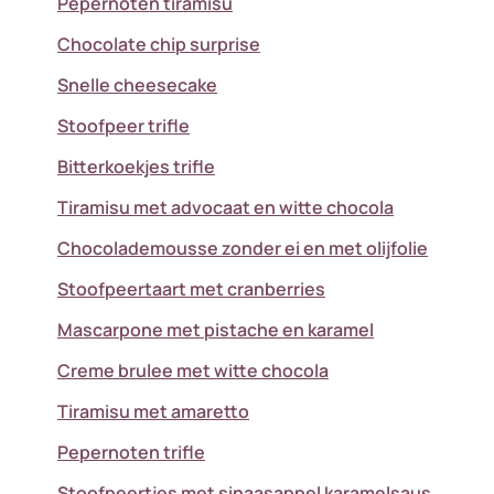
Pepernoten tiramisu
Chocolate chip surprise
Snelle cheesecake
Stoofpeer trifle
Bitterkoekjes trifle
Tiramisu met advocaat en witte chocola
Chocolademousse zonder ei en met olijfolie
Stoofpeertaart met cranberries
Mascarpone met pistache en karamel
Creme brulee met witte chocola
Tiramisu met amaretto
Pepernoten trifle
Stoofpeertjes met sinaasappel karamelsaus