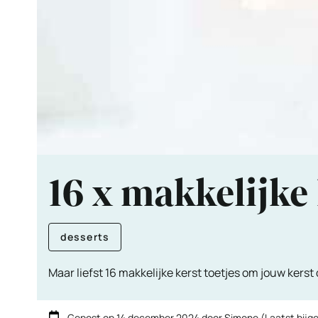
16 x makkelijke 
desserts
Maar liefst 16 makkelijke kerst toetjes om jouw kerst 
Gepost op
14 december 2024
door
Simone
(Laatst bijg