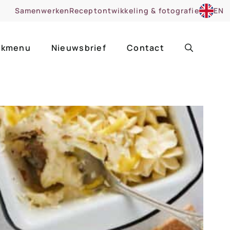
Samenwerken
Receptontwikkeling & fotografie
EN
kmenu
Nieuwsbrief
Contact
ir
Uitgelicht
roentes
ruitsoorten
zoet
cue
nsgerecht
ooker