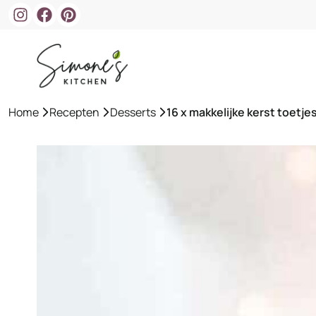
Ga
naar
de
inhoud
Home
»
Recepten
»
Desserts
»
16 x makkelijke kerst toetje