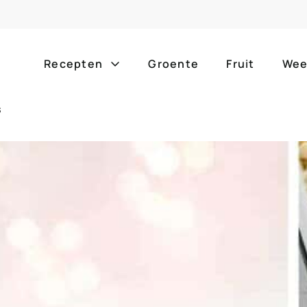
Recepten
Groente
Fruit
Wee
s
Gang
Popula
alle g
ontbijt
bijgerechten
alle f
lunch
hoofdgerechten
zomer
borrelhapjes
desserts
barbe
voorgerechten
drankjes
eenpa
slow c