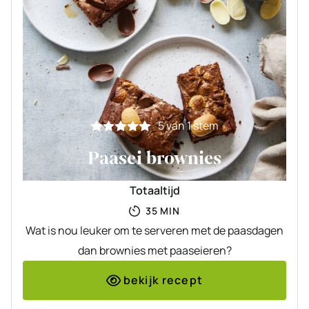
5
van 1 stem
Paasei brownies
Totaaltijd
MINUTEN
35
MIN
Wat is nou leuker om te serveren met de paasdagen
dan brownies met paaseieren?
bekijk recept