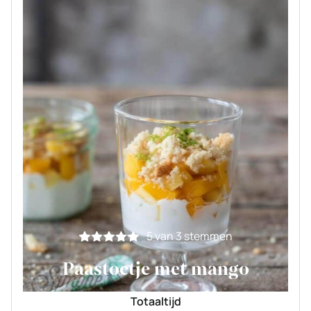
5
van
3
stemmen
Paastoetje met mango
Totaaltijd