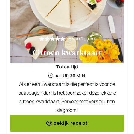
5
van 1 stem
Citroen kwarktaart
Totaaltijd
UUR
MINUTEN
4
UUR
30
MIN
Als er een kwarktaart is die perfect is voor de
paasdagen dan is het toch zeker deze lekkere
citroen kwarktaart. Serveer met vers fruit en
slagroom!
bekijk recept