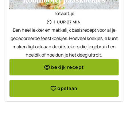
Roomboter paaskoekjes
Totaaltijd
UUR
MINUTEN
1
UUR
27
MIN
Een heel lekker en makkelijk basisrecept voor al je
gedecoreerde feestkoekjes. Hoeveel koekjes je kunt
maken ligt ook aan de uitstekers die je gebruikt en
hoe dik of hoe dun je het deeg uitrolt.
bekijk recept
opslaan