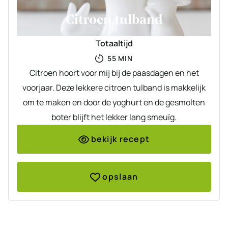
Citroen tulband
Totaaltijd
MINUTEN
55
MIN
Citroen hoort voor mij bij de paasdagen en het
voorjaar. Deze lekkere citroen tulband is makkelijk
om te maken en door de yoghurt en de gesmolten
boter blijft het lekker lang smeuïg.
bekijk recept
opslaan