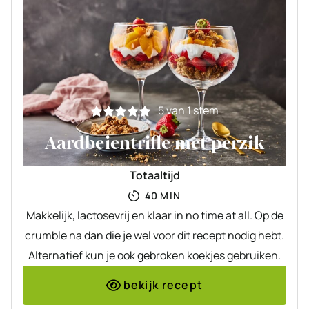
5
van 1 stem
Aardbeientrifle met perzik
Totaaltijd
MINUTEN
40
MIN
Makkelijk, lactosevrij en klaar in no time at all. Op de
crumble na dan die je wel voor dit recept nodig hebt.
Alternatief kun je ook gebroken koekjes gebruiken.
bekijk recept