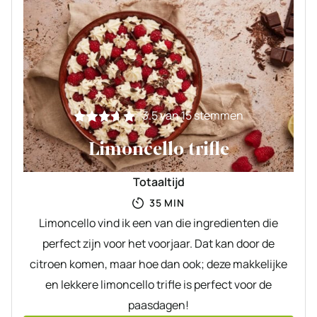
3.5
van
15
stemmen
Limoncello trifle
Totaaltijd
MINUTEN
35
MIN
Limoncello vind ik een van die ingredienten die
perfect zijn voor het voorjaar. Dat kan door de
citroen komen, maar hoe dan ook; deze makkelijke
en lekkere limoncello trifle is perfect voor de
paasdagen!