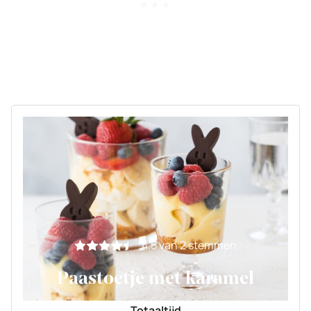
4.5
van
2
stemmen
Paastoetje met karamel
Totaaltijd