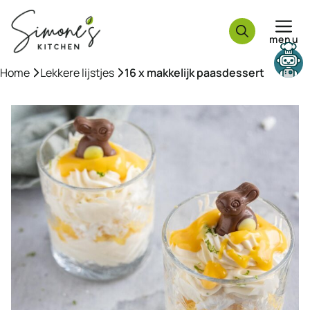
Ga
naar
menu
de
inhoud
Need help?
Home
»
Lekkere lijstjes
»
16 x makkelijk paasdessert