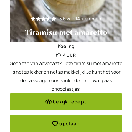
3.5
van
14
stemmen
Tiramisu met amaretto
Koeling
UUR
4
UUR
Geen fan van advocaat? Deze tiramisu met amaretto
is net zo lekker en net zo makkelijk! Je kunt het voor
de paasdagen ook aankleden met wat paas
chocolaatjes.
bekijk recept
opslaan