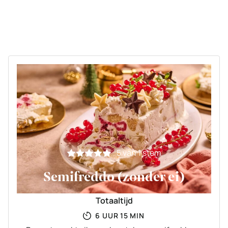
5
van 1 stem
Semifreddo (zonder ei)
Totaaltijd
UUR
MINUTEN
6
UUR
15
MIN