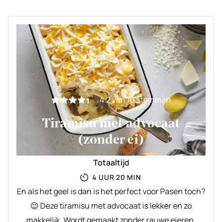
4.2
van
10
stemmen
Tiramisu met advocaat
(zonder ei)
Totaaltijd
UUR
MINUTEN
4
UUR
20
MIN
En als het geel is dan is het perfect voor Pasen toch?
😉 Deze tiramisu met advocaat is lekker en zo
makkelijk. Wordt gemaakt zonder rauwe eieren,