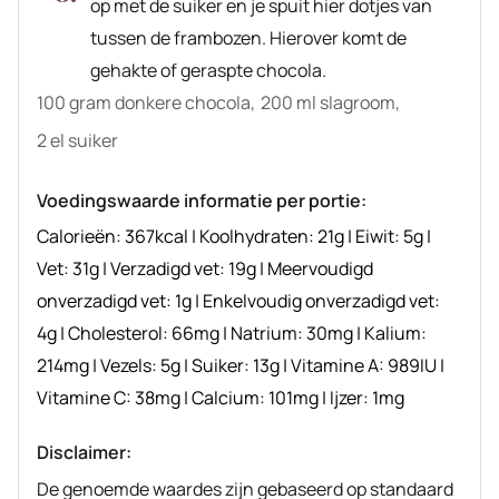
op met de suiker en je spuit hier dotjes van
tussen de frambozen. Hierover komt de
gehakte of geraspte chocola.
100 gram donkere chocola,
200 ml slagroom,
2 el suiker
Voedingswaarde informatie per portie:
Calorieën:
367
kcal
|
Koolhydraten:
21
g
|
Eiwit:
5
g
|
Vet:
31
g
|
Verzadigd vet:
19
g
|
Meervoudigd
onverzadigd vet:
1
g
|
Enkelvoudig onverzadigd vet:
4
g
|
Cholesterol:
66
mg
|
Natrium:
30
mg
|
Kalium:
214
mg
|
Vezels:
5
g
|
Suiker:
13
g
|
Vitamine A:
989
IU
|
Vitamine C:
38
mg
|
Calcium:
101
mg
|
Ijzer:
1
mg
Disclaimer:
De genoemde waardes zijn gebaseerd op standaard