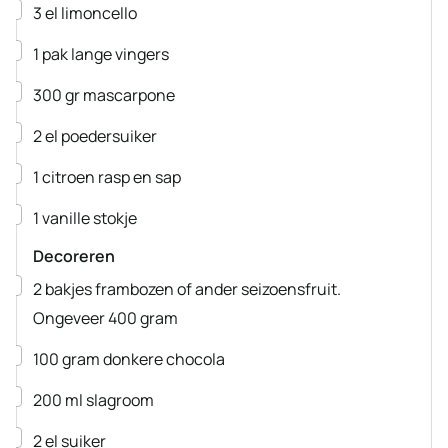
▢
3
el
limoncello
▢
1
pak
lange vingers
▢
300
gr
mascarpone
▢
2
el
poedersuiker
▢
1
citroen
rasp en sap
▢
1
vanille stokje
Decoreren
▢
2
bakjes
frambozen
of ander seizoensfruit.
Ongeveer 400 gram
▢
100
gram
donkere chocola
▢
200
ml
slagroom
▢
2
el
suiker