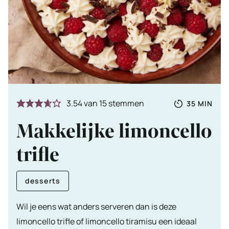
Totale
MINUTE
3.54
van
15
stemmen
35
MIN
tijd
Makkelijke limoncello
trifle
desserts
Wil je eens wat anders serveren dan is deze
limoncello trifle of limoncello tiramisu een ideaal