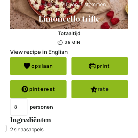
3.5
van
15
stemmen
Limoncello trifle
Totaaltijd
MINUTEN
35
MIN
View recipe in English
opslaan
print
pinterest
rate
Porties
personen
Ingrediënten
▢
2
sinaasappels