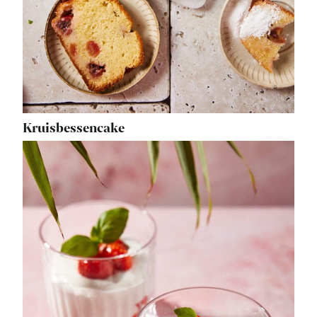
Kruisbessencake