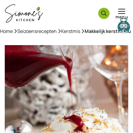
Ga
naar
menu
de
inhoud
Need help?
Home
»
Seizoensrecepten
»
Kerstmis
»
Makkelijk kerstmenu