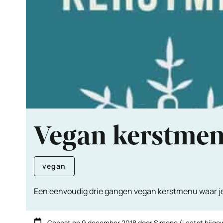
Vegan kerstme
vegan
Een eenvoudig drie gangen vegan kerstmenu waar je 
Gepost op
9 december 2018
door
Simone
(Laatst bijge