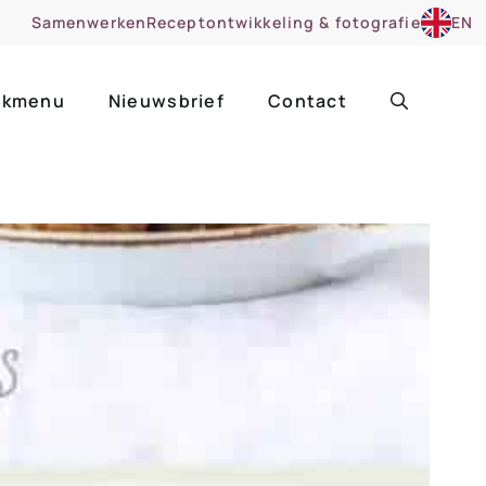
Samenwerken
Receptontwikkeling & fotografie
EN
kmenu
Nieuwsbrief
Contact
ir
Uitgelicht
roentes
ruitsoorten
zoet
cue
nsgerecht
ooker