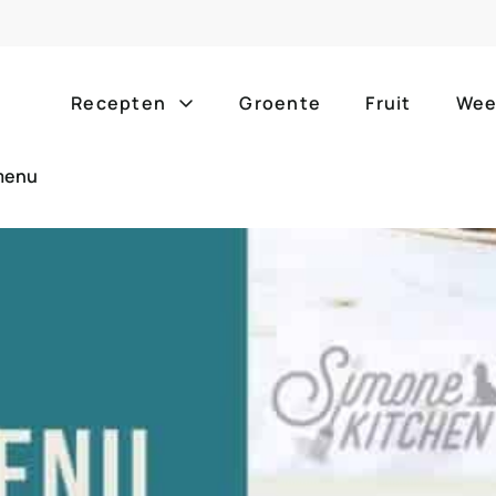
Recepten
Groente
Fruit
Wee
menu
Gang
Popula
alle g
ontbijt
bijgerechten
alle f
lunch
hoofdgerechten
zomer
borrelhapjes
desserts
barbe
voorgerechten
drankjes
eenpa
slow c