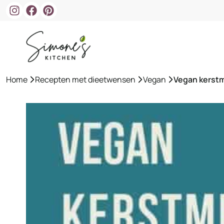
Ga
naar
de
inhoud
Home
»
Recepten met dieetwensen
»
Vegan
»
Vegan kerst