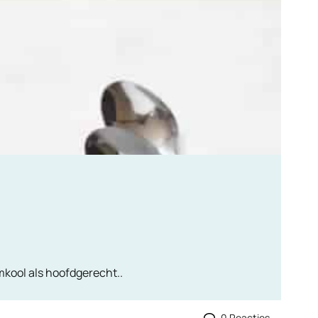
mkool als hoofdgerecht..
0 Reacties