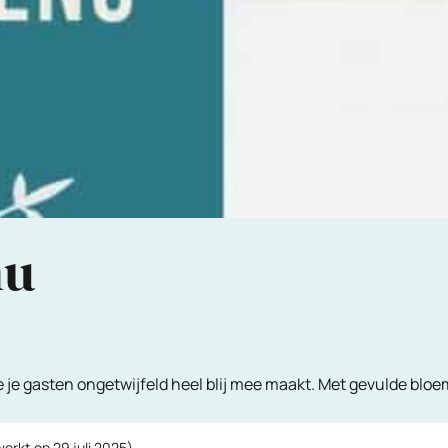
nu
je gasten ongetwijfeld heel blij mee maakt. Met gevulde bloe
werkt op
29 juli 2025
)