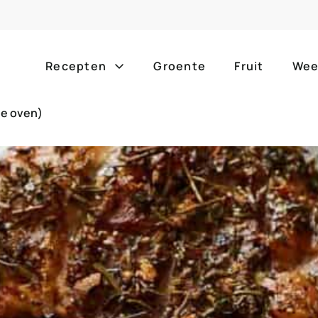
Recepten
Groente
Fruit
Wee
de oven)
Gang
Popula
alle g
ontbijt
bijgerechten
alle f
lunch
hoofdgerechten
zomer
borrelhapjes
desserts
barbe
voorgerechten
drankjes
eenpa
slow c