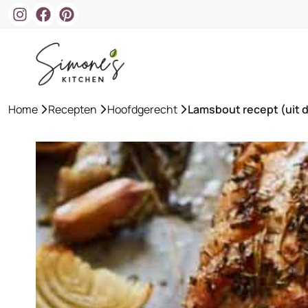
Ga
naar
de
inhoud
Home
»
Recepten
»
Hoofdgerecht
»
Lamsbout recept (uit 