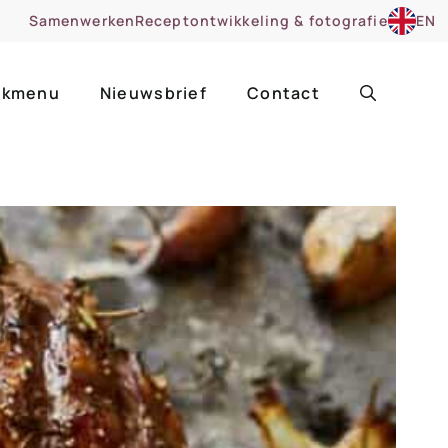
Samenwerken
Receptontwikkeling & fotografie
EN
kmenu
Nieuwsbrief
Contact
ir
Uitgelicht
roentes
ruitsoorten
zoet
cue
nsgerecht
ooker