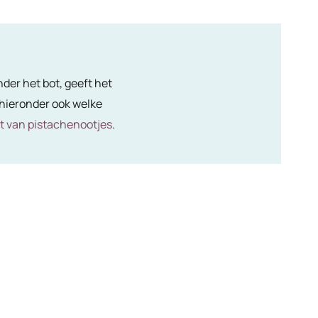
der het bot, geeft het
k hieronder ook welke
t van pistachenootjes
.