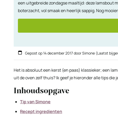
een uitgebreide zondagse maaltijd: deze lamsbout me
boterzacht, vol smaak en heerlijk sappig. Nog mooie
Gepost op
14 december 2017
door
Simone
(Laatst bijg
Het is absoluut een kerst (en paas) klassieker; een la
uit de oven zelf thuis? Ik geef je hieronder alle tips die
Inhoudsopgave
Tip van Simone
Recept ingredienten