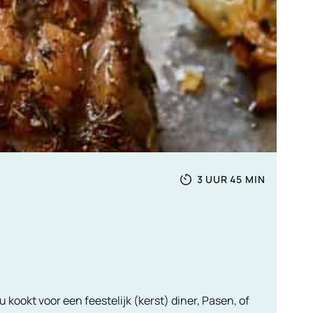
Totale
UUR
MINUTEN
3
UUR
45
MIN
tijd
 kookt voor een feestelijk (kerst) diner, Pasen, of