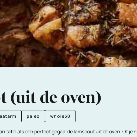
 (uit de oven)
raatarm
paleo
whole30
an tafel als een perfect gegaarde lamsbout uit de oven. Of je nu