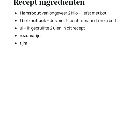
Recept ingredienten
1
lamsbout
van ongeveer 2 kilo – liefst met bot
1 bol
knoflook
– dus niet 1 teentje, maar de hele bol
ui
– ik gebruikte 2 uien in dit recept
rozemarijn
tijm