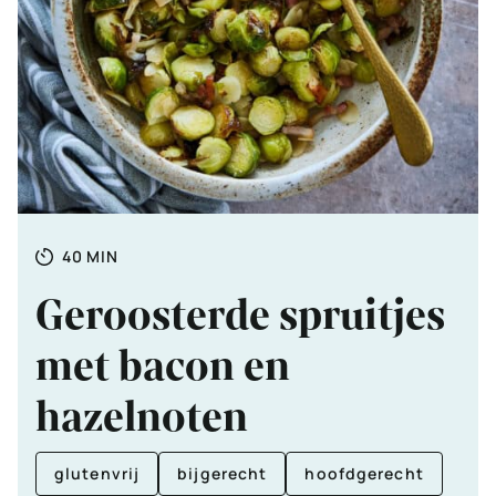
Totale
MINUTEN
40
MIN
tijd
Geroosterde spruitjes
met bacon en
hazelnoten
glutenvrij
bijgerecht
hoofdgerecht