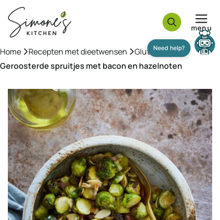
Ga
naar
menu
de
inhoud
Home
»
Recepten met dieetwensen
»
Glutenvrij
»
Geroosterde spruitjes met bacon en hazelnoten