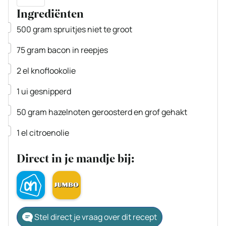
Ingrediënten
▢
500
gram
spruitjes
niet te groot
▢
75
gram
bacon
in reepjes
▢
2
el
knoflookolie
▢
1
ui
gesnipperd
▢
50
gram
hazelnoten
geroosterd en grof gehakt
▢
1
el
citroenolie
Direct in je mandje bij:
Stel direct je vraag over dit recept