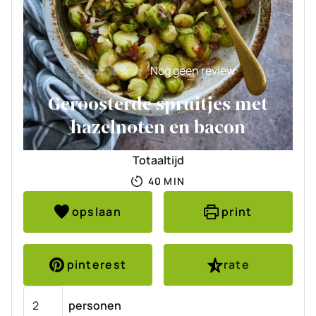
Nog geen review
Geroosterde spruitjes met
hazelnoten en bacon
Totaaltijd
MINUTEN
40
MIN
opslaan
print
pinterest
rate
Porties
personen