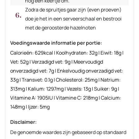
nog een keertje om.
Zodra de spruitjes gaar zijn (even proeven)
doe je het in een serveerschaal en bestrooi
met de geroosterde hazelnoten
Voedingswaarde informatie per portie:
Calorieën:
629
kcal
|
Koolhydraten:
32
g
|
Eiwit:
18
g
|
Vet:
52
g
|
Verzadigd vet:
9
g
|
Meervoudigd
onverzadigd vet:
7
g
|
Enkelvoudig onverzadigd vet:
33
g
|
Transvet:
0.1
g
|
Cholesterol:
25
mg
|
Natrium:
313
mg
|
Kalium:
1297
mg
|
Vezels:
13
g
|
Suiker:
9
g
|
Vitamine A:
1905
IU
|
Vitamine C:
218
mg
|
Calcium:
148
mg
|
Ijzer:
5
mg
Disclaimer:
De genoemde waardes zijn gebaseerd op standaard