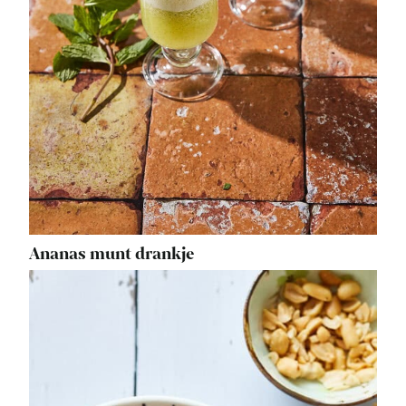
Ananas munt drankje