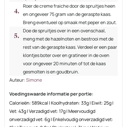
Roer de creme fraiche door de spruitjes heen
en ongeveer 75 gram van de geraspte kaas.
Breng eventueel op smaak met peper en zout.
Doe de spruitjes over in een ovenschaal,
meng met de hazelnoten en bestrooi met de
rest van de geraspte kaas. Verdeel er een paar
klontjes boter over en gratineer in de oven
voor ongeveer 20 minuten of tot de kaas
gesmolten is en goudbruin.
Auteur
Auteur:
Simone
recept
Voedingswaarde informatie per portie:
Calorieën:
589
kcal
|
Koolhydraten:
33
g
|
Eiwit:
25
g
|
Vet:
43
g
|
Verzadigd vet:
17
g
|
Meervoudigd
onverzadigd vet:
6
g
|
Enkelvoudig onverzadigd vet: