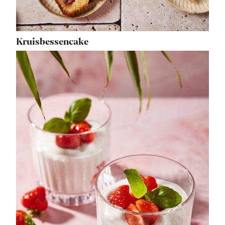
Kruisbessencake