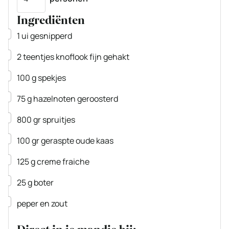
Ingrediënten
▢
1
ui
gesnipperd
▢
2
teentjes
knoflook
fijn gehakt
▢
100
g
spekjes
▢
75
g
hazelnoten
geroosterd
▢
800
gr
spruitjes
▢
100
gr
geraspte oude kaas
▢
125
g
creme fraiche
▢
25
g
boter
▢
peper en zout