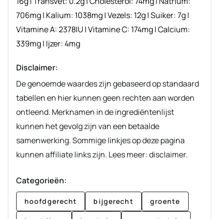
16
g
|
Transvet:
0.2
g
|
Cholesterol:
74
mg
|
Natrium:
706
mg
|
Kalium:
1038
mg
|
Vezels:
12
g
|
Suiker:
7
g
|
Vitamine A:
2378
IU
|
Vitamine C:
174
mg
|
Calcium:
339
mg
|
Ijzer:
4
mg
Disclaimer:
De genoemde waardes zijn gebaseerd op standaard
tabellen en hier kunnen geen rechten aan worden
ontleend. Merknamen in de ingrediëntenlijst
kunnen het gevolg zijn van een betaalde
samenwerking. Sommige linkjes op deze pagina
kunnen affiliate links zijn. Lees meer: disclaimer.
Categorieën:
hoofdgerecht
bijgerecht
groente