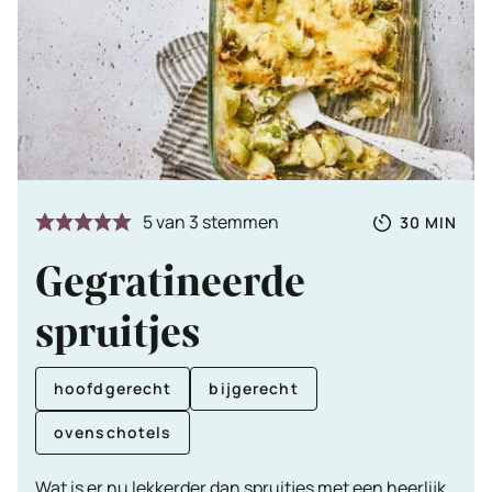
Totale
MINUTE
5
van
3
stemmen
30
MIN
tijd
Gegratineerde
spruitjes
hoofdgerecht
bijgerecht
ovenschotels
Wat is er nu lekkerder dan spruitjes met een heerlijk