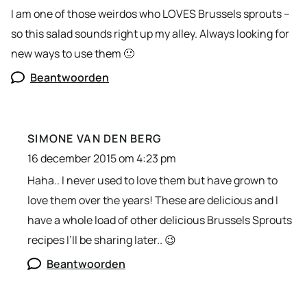
I am one of those weirdos who LOVES Brussels sprouts –
so this salad sounds right up my alley. Always looking for
new ways to use them 🙂
Beantwoorden
SIMONE VAN DEN BERG
16 december 2015 om 4:23 pm
Haha.. I never used to love them but have grown to
love them over the years! These are delicious and I
have a whole load of other delicious Brussels Sprouts
recipes I’ll be sharing later.. 😉
Beantwoorden