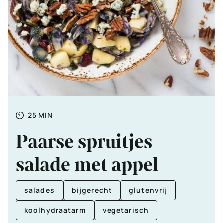
Totale
MINUTEN
25
MIN
tijd
Paarse spruitjes
salade met appel
salades
bijgerecht
glutenvrij
koolhydraatarm
vegetarisch