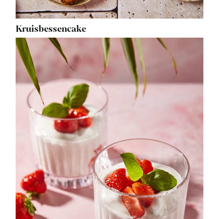
Kruisbessencake