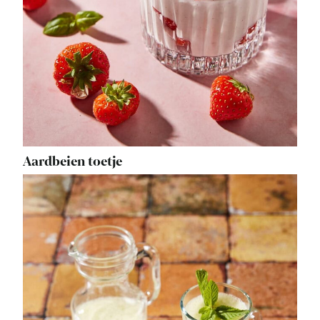
Aardbeien toetje