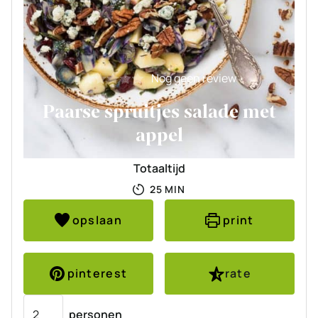
Nog geen review
Paarse spruitjes salade met
appel
Totaaltijd
MINUTEN
25
MIN
opslaan
print
pinterest
rate
Porties
personen