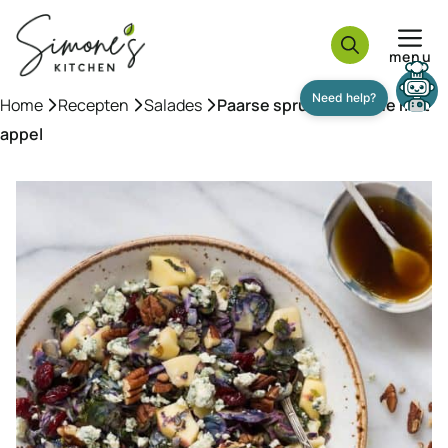
Ga
naar
menu
de
inhoud
Home
»
Recepten
»
Salades
»
Paarse spruitjes salade met
appel