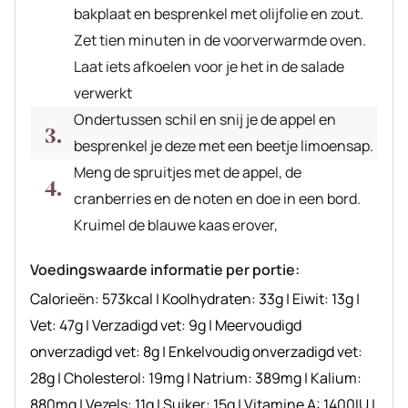
bakplaat en besprenkel met olijfolie en zout.
Zet tien minuten in de voorverwarmde oven.
Laat iets afkoelen voor je het in de salade
verwerkt
Ondertussen schil en snij je de appel en
besprenkel je deze met een beetje limoensap.
Meng de spruitjes met de appel, de
cranberries en de noten en doe in een bord.
Kruimel de blauwe kaas erover,
Voedingswaarde informatie per portie:
Calorieën:
573
kcal
|
Koolhydraten:
33
g
|
Eiwit:
13
g
|
Vet:
47
g
|
Verzadigd vet:
9
g
|
Meervoudigd
onverzadigd vet:
8
g
|
Enkelvoudig onverzadigd vet:
28
g
|
Cholesterol:
19
mg
|
Natrium:
389
mg
|
Kalium:
880
mg
|
Vezels:
11
g
|
Suiker:
15
g
|
Vitamine A:
1400
IU
|