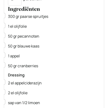
Ingrediënten
▢
300
gr
paarse spruitjes
▢
1
el
olijfolie
▢
50
gr
pecannoten
▢
50
gr
blauwe kaas
▢
1
appel
▢
50
gr
cranberries
Dressing
▢
2
el
appelciderazijn
▢
2
el
olijfolie
▢
sap van 1/2 limoen