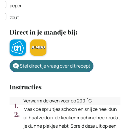
▢
peper
▢
zout
Direct in je mandje bij:
Stel direct je vraag over dit recept
Instructies
Verwarm de oven voor op 200 ˚C.
Maak de spruitjes schoon en snij ze heel dun
of haal ze door de keukenmachine heen zodat
je dunne plakjes hebt. Spreid deze uit op een