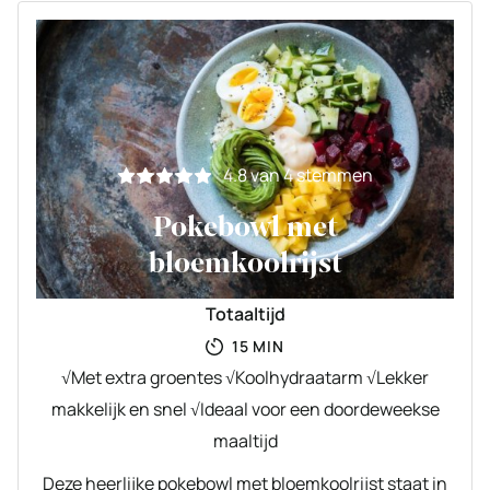
4.8
van
4
stemmen
Pokebowl met
bloemkoolrijst
Totaaltijd
MINUTEN
15
MIN
√Met extra groentes √Koolhydraatarm √Lekker
makkelijk en snel √Ideaal voor een doordeweekse
maaltijd
Deze heerlijke pokebowl met bloemkoolrijst staat in