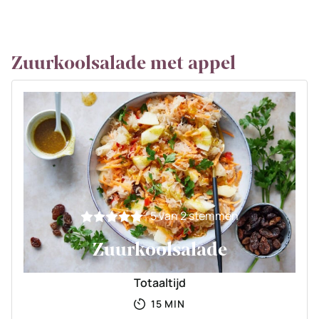
Zuurkoolsalade met appel
5
van
2
stemmen
Zuurkoolsalade
Totaaltijd
MINUTEN
15
MIN