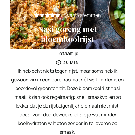
5
van
5
stemmen
Nasi goreng met
bloemkoolrijst
Totaaltijd
MINUTEN
30
MIN
Ik heb echt niets tegen rijst, maar soms heb ik
gewoon zin in een bord nasi dat nét wat lichter is en
boordevol groenten zit. Deze bloemkoolrijst nasi
maak ik dan ook regelmatig: snel, smaakvol en zo
lekker dat je de rijst eigenlijk helemaal niet mist.
Ideaal voor doordeweeks, of als je wat minder
koolhydraten wilt eten zonder in te leveren op
smaak.