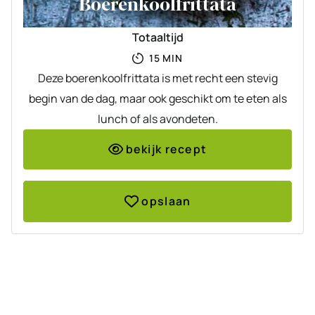
Boerenkoolfrittata
Totaaltijd
MINUTEN
15
MIN
Deze boerenkoolfrittata is met recht een stevig
begin van de dag, maar ook geschikt om te eten als
lunch of als avondeten.
bekijk recept
opslaan