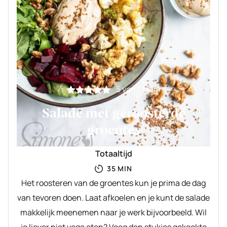
5
van 1 stem
Salade met geroosterde
groentes
Totaaltijd
MINUTEN
35
MIN
Het roosteren van de groentes kun je prima de dag
van tevoren doen. Laat afkoelen en je kunt de salade
makkelijk meenemen naar je werk bijvoorbeeld. Wil