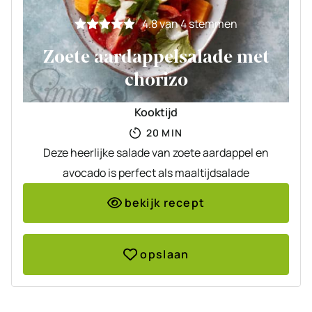
4.8
van
4
stemmen
Zoete aardappelsalade met
chorizo
Kooktijd
MINUTEN
20
MIN
Deze heerlijke salade van zoete aardappel en
avocado is perfect als maaltijdsalade
bekijk recept
opslaan