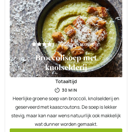
4.3
van
4
stemmen
Broccolisoep met
knolselderij
Totaaltijd
MINUTEN
30
MIN
Heerlijke groene soep van broccoli, knolselderij en
geserveerd met kaascroutons. De soep is lekker
stevig, maar kan naar wens natuurlijk ook makkelijk
wat dunner worden gemaakt.