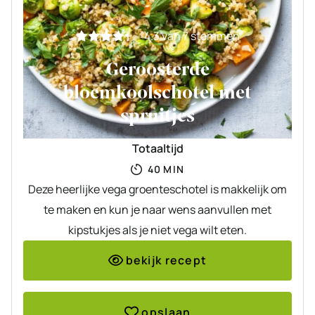
4.3
van
7
stemmen
Geroosterde
bloemkoolschotel met
spruitjes
Totaaltijd
MINUTEN
40
MIN
Deze heerlijke vega groenteschotel is makkelijk om
te maken en kun je naar wens aanvullen met
kipstukjes als je niet vega wilt eten.
bekijk recept
opslaan