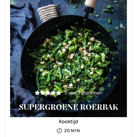
5
van
2
stemmen
SUPERGROENE ROERBAK
Kooktijd
MINUTEN
20
MIN