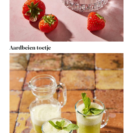
Aardbeien toetje