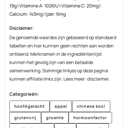
19
g
|
Vitamine A:
1026
IU
|
Vitamine C:
20
mg
|
Calcium:
143
mg
|
Ijzer:
6
mg
Disclaimer:
De genoemde waardes zijn gebaseerd op standaard
tabellen en hier kunnen geen rechten aan worden
ontleend. Merknamen in de ingrediëntenlijst
kunnen het gevolg zijn van een betaalde
samenwerking. Sommige linkjes op deze pagina
kunnen affiliate links zijn. Lees meer: disclaimer.
Categorieën:
hoofdgerecht
appel
chinese kool
glutenvrij
groente
hormoonfactor