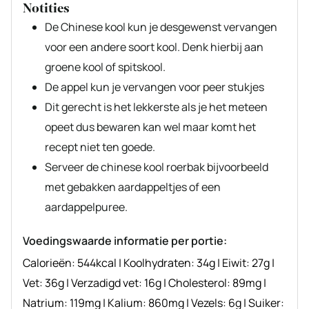
Notities
De Chinese kool kun je desgewenst vervangen
voor een andere soort kool. Denk hierbij aan
groene kool of spitskool.
De appel kun je vervangen voor peer stukjes
Dit gerecht is het lekkerste als je het meteen
opeet dus bewaren kan wel maar komt het
recept niet ten goede.
Serveer de chinese kool roerbak bijvoorbeeld
met gebakken aardappeltjes of een
aardappelpuree.
Voedingswaarde informatie per portie:
Calorieën:
544
kcal
|
Koolhydraten:
34
g
|
Eiwit:
27
g
|
Vet:
36
g
|
Verzadigd vet:
16
g
|
Cholesterol:
89
mg
|
Natrium:
119
mg
|
Kalium:
860
mg
|
Vezels:
6
g
|
Suiker: