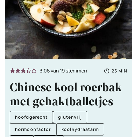
Totale
MINUTE
3.06
van
19
stemmen
25
MIN
tijd
Chinese kool roerbak
met gehaktballetjes
hoofdgerecht
glutenvrij
hormoonfactor
koolhydraatarm