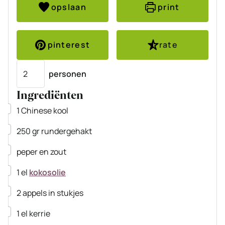
opslaan
print
pinterest
rate
Porties
personen
Ingrediënten
▢
1
Chinese kool
▢
250
gr
rundergehakt
▢
peper en zout
▢
1
el
kokosolie
▢
2
appels
in stukjes
▢
1
el
kerrie