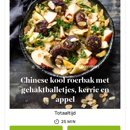
3.1
van
19
stemmen
Chinese kool roerbak met
gehaktballetjes, kerrie en
appel
Totaaltijd
MINUTEN
25
MIN