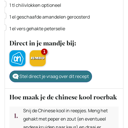
▢
1
tl
chilivlokken
optioneel
▢
1
el
geschaafde amandelen
geroosterd
▢
1
el
vers gehakte peterselie
Direct in je mandje bij:
1
Stel direct je vraag over dit recept
Hoe maak je de chinese kool roerbak
Snij de Chinese kool in reepjes. Meng het
gehakt met peper en zout (en eventueel
andere kruiden naar keus) en draai er