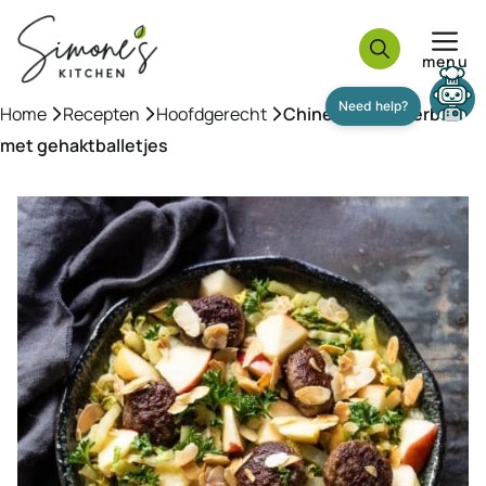
Ga
naar
menu
de
inhoud
Home
»
Recepten
»
Hoofdgerecht
»
Chinese kool roerbak
Need help?
met gehaktballetjes