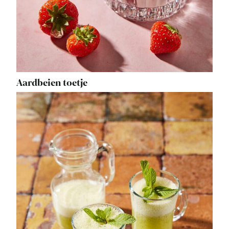
Aardbeien toetje