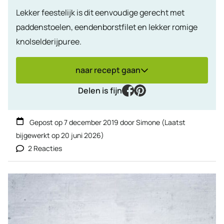
Lekker feestelijk is dit eenvoudige gerecht met
paddenstoelen, eendenborstfilet en lekker romige
knolselderijpuree.
naar recept gaan
facebook
pinterest
Delen is fijn
Gepost op
7 december 2019
door
Simone
(Laatst
bijgewerkt op
20 juni 2026
)
2 Reacties