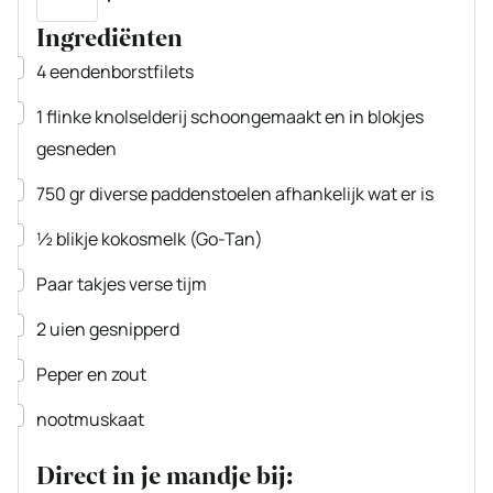
Ingrediënten
▢
4
eendenborstfilets
▢
1
flinke knolselderij
schoongemaakt en in blokjes
gesneden
▢
750
gr
diverse paddenstoelen
afhankelijk wat er is
▢
½
blikje
kokosmelk
(Go-Tan)
▢
Paar
takjes verse tijm
▢
2
uien
gesnipperd
▢
Peper en zout
▢
nootmuskaat
Direct in je mandje bij: