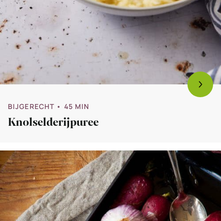
BIJGERECHT
• 45 MIN
Knolselderijpuree
Bekijk
Geroosterde
groentes
–
bijgerecht