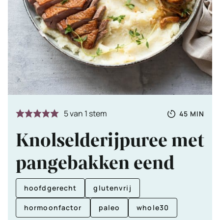
Totale
MINUTE
5
van 1 stem
45
MIN
tijd
Knolselderijpuree met
pangebakken eend
hoofdgerecht
glutenvrij
hormoonfactor
paleo
whole30