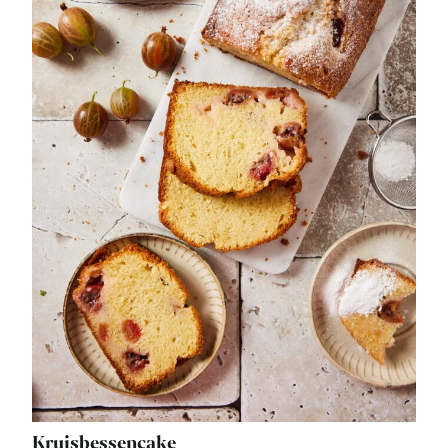
Kruisbessencake