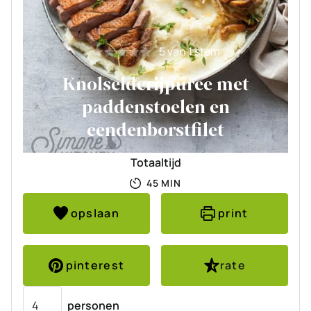
5
van 1 stem
Knolselderijpuree met
paddenstoelen en
eendenborstfilet
Totaaltijd
MINUTEN
45
MIN
opslaan
print
pinterest
rate
Porties
personen