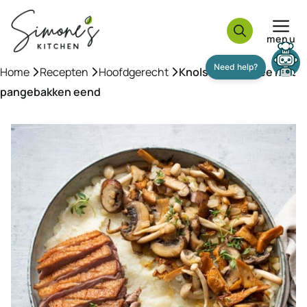
Ga
naar
menu
de
inhoud
Home
»
Recepten
»
Hoofdgerecht
»
Knolselderijpuree met
pangebakken eend