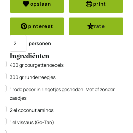
opslaan
print
pinterest
rate
Porties
personen
Ingrediënten
▢
400
gr
courgettenoedels
▢
300
gr
runderreepjes
▢
1
rode peper
in ringetjes gesneden. Met of zonder
zaadjes
▢
2
el
coconut aminos
▢
1
el
vissaus
(Go-Tan)