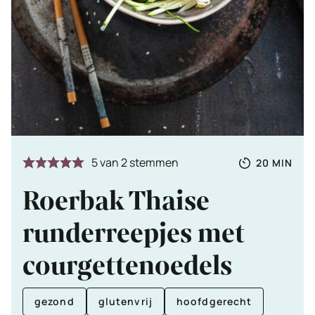
Totale
MINUTE
5
van
2
stemmen
20
MIN
tijd
Roerbak Thaise
runderreepjes met
courgettenoedels
gezond
glutenvrij
hoofdgerecht