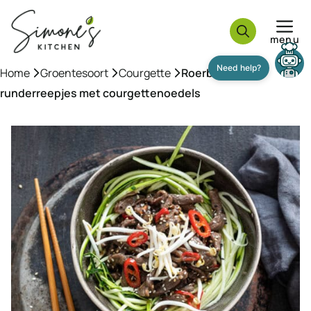
Ga
naar
menu
de
inhoud
Home
»
Groentesoort
»
Courgette
»
Roerbak Thaise
runderreepjes met courgettenoedels