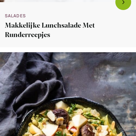
SALADES
Makkelijke Lunchsalade Met
Runderreepjes
Bekijk
Chinese
kool
roerbak
met
gehaktballetjes