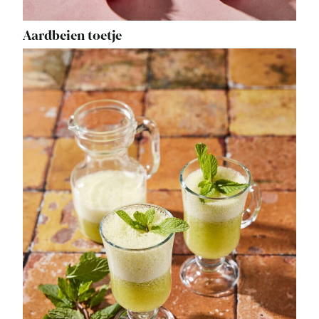
Aardbeien toetje