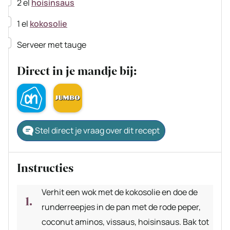
▢
2
el
hoisinsaus
▢
1
el
kokosolie
▢
Serveer met tauge
Direct in je mandje bij:
Stel direct je vraag over dit recept
Instructies
Verhit een wok met de kokosolie en doe de
runderreepjes in de pan met de rode peper,
coconut aminos, vissaus, hoisinsaus. Bak tot