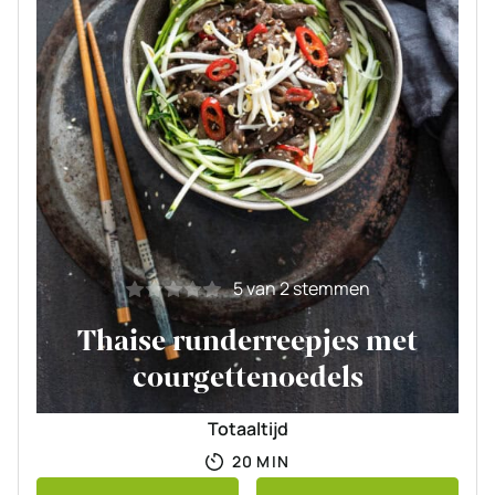
5
van
2
stemmen
Thaise runderreepjes met
courgettenoedels
Totaaltijd
MINUTEN
20
MIN