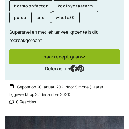
hormoonfactor
koolhydraatarm
paleo
snel
whole30
Supersnel en met lekker veel groente is dit
roerbakgerecht
naar recept gaan
facebook
pinterest
Delen is fijn
Gepost op
20 januari 2021
door
Simone
(Laatst
bijgewerkt op
22 december 2021
)
0 Reacties