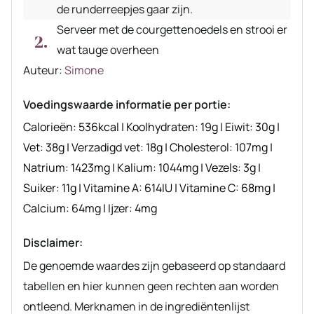
de runderreepjes gaar zijn.
Serveer met de courgettenoedels en strooi er
wat tauge overheen
Auteur
Auteur:
Simone
recept
Voedingswaarde informatie per portie:
Calorieën:
536
kcal
|
Koolhydraten:
19
g
|
Eiwit:
30
g
|
Vet:
38
g
|
Verzadigd vet:
18
g
|
Cholesterol:
107
mg
|
Natrium:
1423
mg
|
Kalium:
1044
mg
|
Vezels:
3
g
|
Suiker:
11
g
|
Vitamine A:
614
IU
|
Vitamine C:
68
mg
|
Calcium:
64
mg
|
Ijzer:
4
mg
Disclaimer:
De genoemde waardes zijn gebaseerd op standaard
tabellen en hier kunnen geen rechten aan worden
ontleend. Merknamen in de ingrediëntenlijst